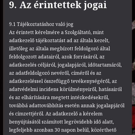
9. Az érintettek jogai
9.1 Tájékoztatáshoz való jog
Az érintett kérelmére a Szolgáltató, mint
adatkezelő tájékoztatást ad az általa kezelt,
illetőleg az általa megbízott feldolgozó által
feldolgozott adatairól, azok forrásáról, az
adatkezelés céljáról, jogalapjáról, időtartamáról,
az adatfeldolgozó nevéről, címéről és az
adatkezeléssel összefüggő tevékenységéről, az
adatvédelmi incidens körülményeiről, hatásairól
és az elhárítására megtett intézkedésekről,
továbbá adattovábbítás esetén annak jogalapjáról
és címzettjéről. Az adatkezelő a kérelem
benyújtásától számított legrövidebb idő alatt,
legfeljebb azonban 30 napon belül, közérthető