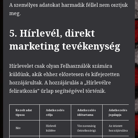
A személyes adatokat harmadik féllel nem osztjuk
meg.
5. Hírlevél, direkt
marketing tevékenység
Hírlevelet csak olyan Felhasználók számára
küldünk, akik ehhez előzetesen és kifejezetten
hozzájárultak. A hozzájárulás a „Hírlevélre
feliratkozás” űrlap segítségével történik.
Kezelt adat
Adatkezelés
Adatkezelés
Adatkezelés
típusa
célja
időtartama
jogalapja
Hírlevél
Visszavonásig
Az érintett
Név
küldése
(leiratkozásig).
hozzájárulása