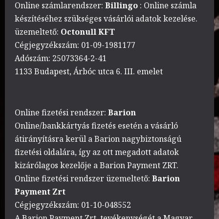
Online számlarendszer:
Billingo
: Online számla
készítéséhez szükséges vásárlói adatok kezelése.
üzemeltető:
Octonull KFT
Cégjegyzékszám: 01-09-1981177
Adószám: 25073364-2-41
1133 Budapest, Árbóc utca 6. III. emelet
Online fizetési rendszer:
Barion
Online/bankkártyás fizetés esetén a vásárló
átirányításra kerül a Barion nagybiztonságú
fizetési oldalára, így az ott megadott adatok
kizárólagos kezelője a Barion Payment ZRT.
Online fizetési rendszer üzemeltető:
Barion
Payment Zrt
Cégjegyzékszám: 01-10-048552
A Barion Payment Zrt. tevékenységét a Magyar