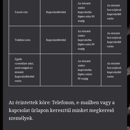
Az érintett
Az érintett
utolsó
hozzájárulása
Email-cím
Kapcsolatfelvétel
kapcsolatba
kapcsolatfelvétel
lépése után 90
során
napig
Az érintett
Az érintett
utolsó
hozzájárulása
Telefonszám
Kapcsolatfelvétel
kapcsolatba
kapcsolatfelvétel
lépése után 90
során
napig
Egyéb
Az érintett
személyes adat,
Az érintett
utolsó
amit megad az
hozzájárulása
kapcsolatba
érintett
kapcsolatfelvétel
lépése utáni
kapcsolatfelvétel
során
90 napig
során
Az érintettek köre: Telefonon, e-mailben vagy a
kapcsolat űrlapon keresztül minket megkereső
személyek.