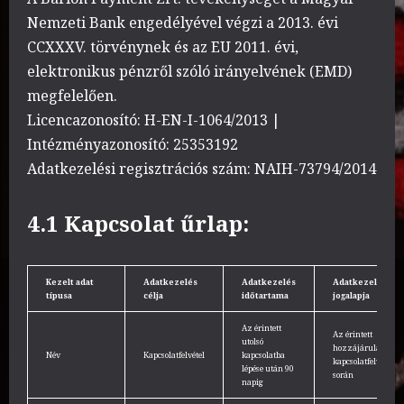
Nemzeti Bank engedélyével végzi a 2013. évi
CCXXXV. törvénynek és az EU 2011. évi,
elektronikus pénzről szóló irányelvének (EMD)
megfelelően.
Licencazonosító: H-EN-I-1064/2013 |
Intézményazonosító: 25353192
Adatkezelési regisztrációs szám: NAIH-73794/2014
4.1 Kapcsolat űrlap:
Kezelt adat
Adatkezelés
Adatkezelés
Adatkezelés
típusa
célja
időtartama
jogalapja
Az érintett
Az érintett
utolsó
hozzájárulása
Név
Kapcsolatfelvétel
kapcsolatba
kapcsolatfelvétel
lépése után 90
során
napig