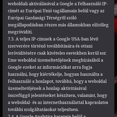
weboldali aktiválásával a Google a Felhasználó IP-
címét az Európai Unió tagállamain belül vagy az
Európai Gazdasági Térségről szóló
megállapodásban részes más államokban előzőleg
megrövidíti.
7.3. A teljes IP-címnek a Google USA-ban lévő
szerverére történő továbbítására és ottani
lerövidítésére csak kivételes esetekben kerül sor.
Eme weboldal üzemeltetőjének megbízásából a
Google ezeket az információkat arra fogja
használni, hogy kiértékelje, hogyan használta a
Felhasználó a honlapot, továbbá, hogy a weboldal
üzemeltetőjének a honlap aktivitásával
összefüggő jelentéseket készítsen, valamint, hogy
a weboldal- és az internethasználattal kapcsolatos
további szolgáltatásokat teljesítsen.
7.4. A Google Analytics keretein belül a