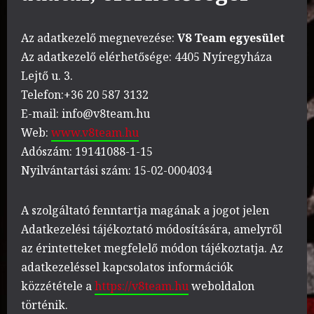
Az adatkezelő megnevezése:
V8 Team egyesület
Az adatkezelő elérhetősége: 4405 Nyíregyháza
Lejtő u. 3.
Telefon:+36 20 587 3132
E-mail: info@v8team.hu
Web:
www.v8team.hu
Adószám: 19141088-1-15
Nyilvántartási szám: 15-02-0004034
A szolgáltató fenntartja magának a jogot jelen
Adatkezelési tájékoztató módosítására, amelyről
az érintetteket megfelelő módon tájékoztatja. Az
adatkezeléssel kapcsolatos információk
közzététele a
https://v8team.hu
weboldalon
történik.