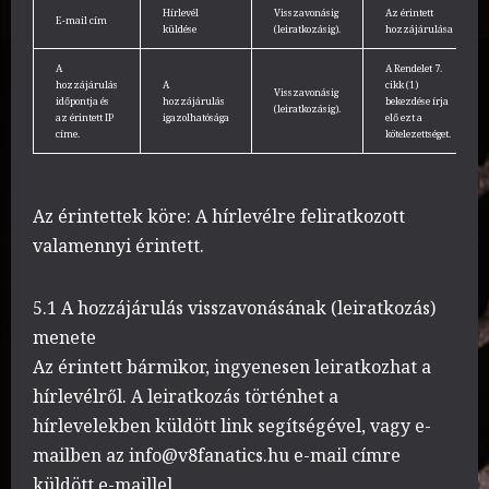
Hírlevél
Visszavonásig
Az érintett
E-mail cím
küldése
(leiratkozásig).
hozzájárulása
A
A Rendelet 7.
hozzájárulás
A
cikk (1)
Visszavonásig
időpontja és
hozzájárulás
bekezdése írja
(leiratkozásig).
az érintett IP
igazolhatósága
elő ezt a
címe.
kötelezettséget.
Az érintettek köre: A hírlevélre feliratkozott
valamennyi érintett.
5.1 A hozzájárulás visszavonásának (leiratkozás)
menete
Az érintett bármikor, ingyenesen leiratkozhat a
hírlevélről. A leiratkozás történhet a
hírlevelekben küldött link segítségével, vagy e-
mailben az info@v8fanatics.hu
e-mail címre
küldött e-maillel.