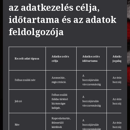
az adatkezelés célja,
időtartama és az adatok
feldolgozója
Adatkezelés
Adatkezelés
Adatkezelés
Kezelt adat típusa
célja
időtartama
jogalapja
A
Azonosítás,
Az érintett
Felhasználói név
hozzájárulás
regisztráció.
hozzájárulása
visszavonásáig
Felhasználói
A
fiókba történő
Az érintett
Jelszó
hozzájárulás
biztonságos
hozzájárulása
visszavonásáig
belépés.
Kapcsolattartás,
A
felmerülő
Az érintett
Név
hozzájárulás
kérdések
hozzájárulása
visszavonásáig