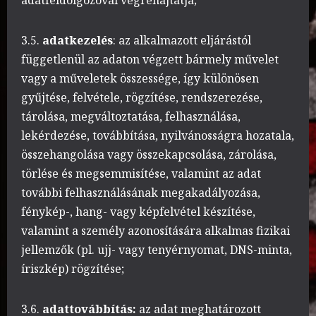
adatfeldolgozóval végrehajtatja;
3.5.
adatkezelés
: az alkalmazott eljárástól
függetlenül az adaton végzett bármely művelet
vagy a műveletek összessége, így különösen
gyűjtése, felvétele, rögzítése, rendszerezése,
tárolása, megváltoztatása, felhasználása,
lekérdezése, továbbítása, nyilvánosságra hozatala,
összehangolása vagy összekapcsolása, zárolása,
törlése és megsemmisítése, valamint az adat
további felhasználásának megakadályozása,
fénykép-, hang- vagy képfelvétel készítése,
valamint a személy azonosítására alkalmas fizikai
jellemzők (pl. ujj- vagy tenyérnyomat, DNS-minta,
íriszkép) rögzítése;
3.6.
adattovábbítás:
az adat meghatározott