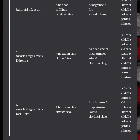
teljesítése.
A házhoz
A megrendelt
[Rendelet 6.
Szállítási név és cím
szállítás
áru
cikk (1)
lehetővé tétele.
kiszállításáig.
bekezdés b)
pont szerinti
adatkezelés]
A Rendelet 7.
cikk (1)
bekezdése írja
Az adatkezelés
elő ezt a
A
A hozzájárulás
megszűnését
kötelezettséget.
vásárlás/regisztráció
bizonyítása.
követő
[Rendelet 6.
időpontja
elévülési ideig
cikk (1)
bekezdés c)
pont szerinti
adatkezelés]
A Rendelet 7.
cikk (1)
bekezdése írja
Az adatkezelés
elő ezt a
A
A hozzájárulás
megszűnését
kötelezettséget.
vásárlás/regisztráció
bizonyítása.
követő
[Rendelet 6.
kori IP cím
elévülési ideig
cikk (1)
bekezdés c)
pont szerinti
adatkezelés]