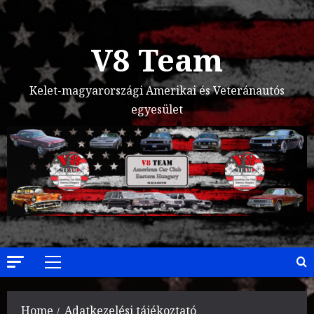
Skip
to
content
V8 Team
Kelet-magyarországi Amerikai és Veteránautós
egyesület
Primary
Menu
Home
Adatkezelési tájékoztató