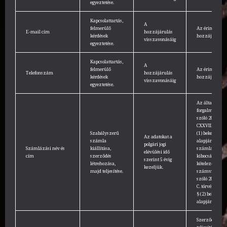
egyeztetése.
Kapcsolattartás,
A
felmerülő
Az érintett
E-mail cím
hozzájárulás
kérdések
hozzájárulása
visszavonásáig
egyeztetése.
Kapcsolattartás,
A
felmerülő
Az érintett
Telefonszám
hozzájárulás
kérdések
hozzájárulása
visszavonásáig
egyeztetése.
Az általános
forgalmi adóró
szóló 2007. évi
CXXVII. 159. §
Szabályszerű
(1) bekezdése
Az adatokat a
számla
alapján a
polgári jogi
Számlázási név és
kiállítása,
számla
elévülési idő
cím
szerződés
kibocsátása
szerint 5 évig
létrehozása,
kötelező és azt
kezeljük.
majd teljesítése.
számvitelről
szóló 2000. évi
C. törvény 169.
§ (2) bekezdés
alapján.
Szerződés