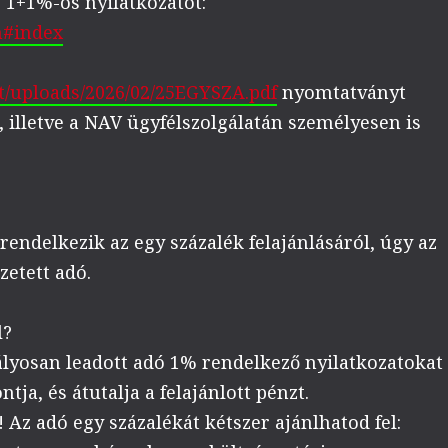
az 1+1%-os nyilatkozatot:
n#index
t/uploads/2026/02/25EGYSZA.pdf
nyomtatványt
, illetve a NAV ügyfélszolgálatán személyesen is
ndelkezik az egy százalék felajánlásáról, úgy az
zetett adó.
l?
ályosan leadott adó 1% rendelkező nyilatkozatokat
tja, és átutalja a felajánlott pénzt.
 Az adó egy százalékát kétszer ajánlhatod fel: