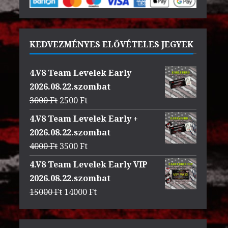
KEDVEZMÉNYES ELŐVÉTELES JEGYEK
4.V8 Team Levelek Early
2026.08.22.szombat
Original
Current
3000
Ft
2500
Ft
price
price
4.V8 Team Levelek Early +
was:
is:
2026.08.22.szombat
3000 Ft.
2500 Ft.
Original
Current
4000
Ft
3500
Ft
price
price
4.V8 Team Levelek Early VIP
was:
is:
2026.08.22.szombat
4000 Ft.
3500 Ft.
Original
Current
15000
Ft
14000
Ft
price
price
was:
is: