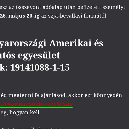
ezz az összevont adóalap után befizetett személyi
26. május 20-ig
az szja-bevallási formától
yarországi Amerikai és
tós egyesület
k:
19141088-1-15
éd megtenni felajánlásod, akkor ezt könnyedén
://eszja.nav.gov.hu/app/login/
eg, hogyan kell