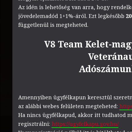
Az idén is lehetőség van arra, hogy rendelk
jövedelemadód 1+1%-áról. Ezt legkésőbb
20
függetlenül is megteheted.
V8 Team Kelet-mag
Veteránau
Adószámun
Amennyiben ügyfélkapun keresztül szeretn
az alábbi webes felületen megteheted:
https
Ha nincs ügyfélkapud, akkor itt tudhatod m
regisztrálni:
https://ugyfelkapu.gov.hu/