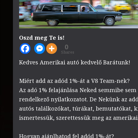
Oszd meg Te is!
0
Shares
Kedves Amerikai autó kedvelő Barátunk!
Miért add az adód 1%-át a V8 Team-nek?
Az adó 1% felajánlása Neked semmibe sem k
rendelkező nyilatkozatot. De Nekünk az adó
autós találkozókat, túrákat, bemutatókat, 
ismertessük, szerettessük meg az amerikai 
Hogyan ajánlhatod fel adód 1%-át?