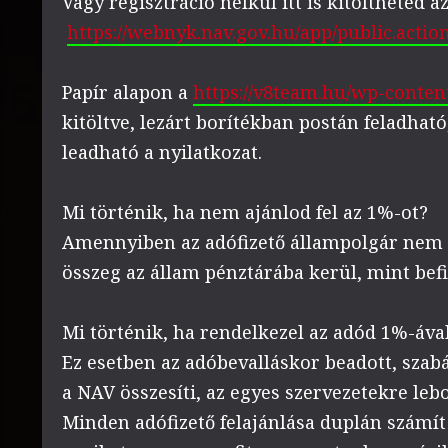
Vagy regisztráció nélkül itt is kitöltheted 
https://webnyk.nav.gov.hu/app/public.actio
Papír alapon a
https://v8team.hu/wp-conten
kitöltve, lezárt borítékban postán feladható
leadható a nyilatkozat.
Mi történik, ha nem ajánlod fel az 1%-ot?
Amennyiben az adófizető állampolgár nem re
összeg az állam pénztárába kerül, mint befi
Mi történik, ha rendelkezel az adód 1%-áva
Ez esetben az adóbevalláskor beadott, szab
a NAV összesíti, az egyes szervezetekre lebon
Minden adófizető felajánlása duplán számít!