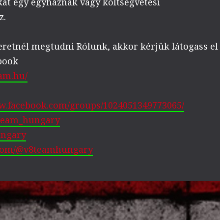
kat egy egyháznak vagy költségvetési
z.
zeretnél megtudni Rólunk, akkor kérjük látogass el
book
am.hu/
ww.facebook.com/groups/1024051349773065/
_team_hungary
ungary
.com/@v8teamhungary