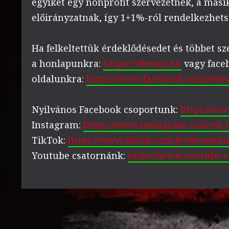
egyiket egy nonprofit szervezetnek, a mási
előirányzatnak, így 1+1%-ról rendelkezhets
Ha felkeltettük érdeklődésedet és többet s
a honlapunkra:
https://v8team.hu
vagy face
oldalunkra:
https://www.facebook.com/v8te
Nyilvános Facebook csoportunk:
https://w
Instagram:
https://www.instagram.com/v8
TikTok:
https://www.tiktok.com/@v8teamh
Youtube csatornánk:
https://www.youtube