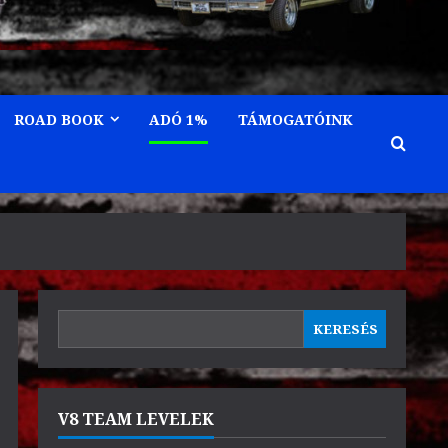
ROAD BOOK
ADÓ 1%
TÁMOGATÓINK
KERESÉS
KERESÉS
V8 TEAM LEVELEK