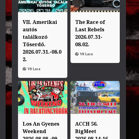
VII. Amerikai
The Race of
autós
Last Rebels
találkozó
2026.07.31-
Tőserdő.
08.02.
2026.07.31.-08.0
V8 Laca
2.
V8 Laca
Los An Gyenes
ACCH 56.
Weekend
BigMeet
2026.08.08.-09.
2026.08.14-16.