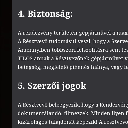
4. Biztonság:
A rendezvény területén gépjárművel a max
A Résztvevő tudomásul veszi, hogy a Szervez
Amennyiben többszöri felszólításra sem tes
TILOS annak a Résztvevőnek gépjárművet ve
betegség, megfelelő pihenés hiánya, vagy b
5. Szerzői jogok
A Résztvevő beleegyezik, hogy a Rendezvény
dokumentálandó, filmezzék. Minden ilyen fe
kizárólagos tulajdonát képezik! A résztvevő