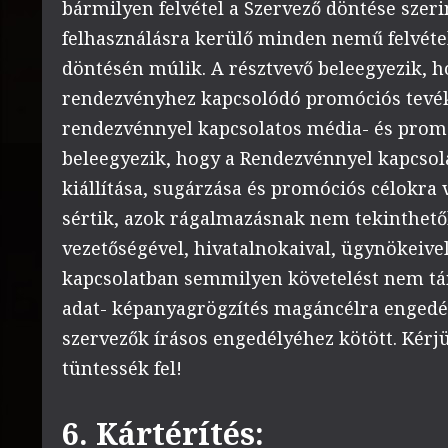
bármilyen felvétel a Szervező döntése szerin
felhasználásra kerülő minden nemű felvétel
döntésén múlik. A résztvevő beleegyezik, ho
rendezvényhez kapcsolódó promóciós tevék
rendezvénnyel kapcsolatos média- és promó
beleegyezik, hogy a Rendezvénnyel kapcsola
kiállítása, sugárzása és promóciós célokra 
sértik, azok rágalmazásnak nem tekinthető
vezetőségével, hivatalnokaival, ügynökeive
kapcsolatban semmilyen követelést nem táma
adat- képanyagrögzítés magáncélra engedél
szervezők írásos engedélyéhez kötött. Kér
tüntessék fel!
6.
Kártérítés: