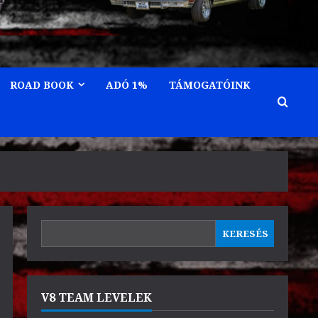
ROAD BOOK
ADÓ 1%
TÁMOGATÓINK
KERESÉS
KERESÉS
V8 TEAM LEVELEK