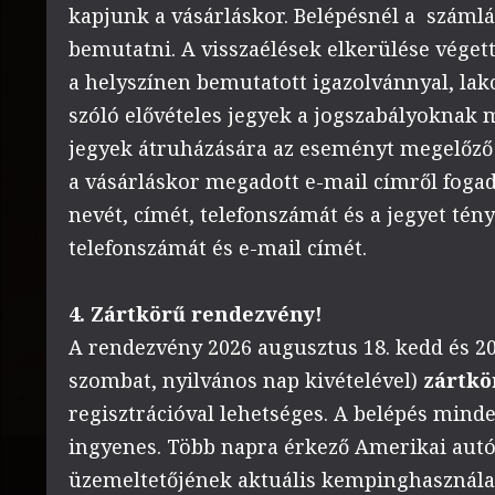
kapjunk a vásárláskor. Belépésnél a száml
bemutatni. A visszaélések elkerülése végett
a helyszínen bemutatott igazolvánnyal, la
szóló elővételes jegyek a jogszabályoknak
jegyek átruházására az eseményt megelőző 
a vásárláskor megadott e-mail címről fogad
nevét, címét, telefonszámát és a jegyet tén
telefonszámát és e-mail címét.
4. Zártkörű rendezvény!
A rendezvény 2026 augusztus 18. kedd és 20
szombat, nyilvános nap kivételével)
zártkö
regisztrációval lehetséges. A belépés mind
ingyenes. Több napra érkező Amerikai autós
üzemeltetőjének aktuális kempinghasználati