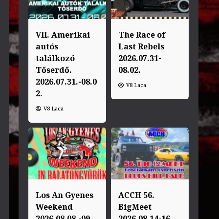
VII. Amerikai
The Race of
autós
Last Rebels
találkozó
2026.07.31-
Tőserdő.
08.02.
2026.07.31.-08.0
V8 Laca
2.
V8 Laca
Los An Gyenes
ACCH 56.
Weekend
BigMeet
2026.08.08.-09.
2026.08.14-16.