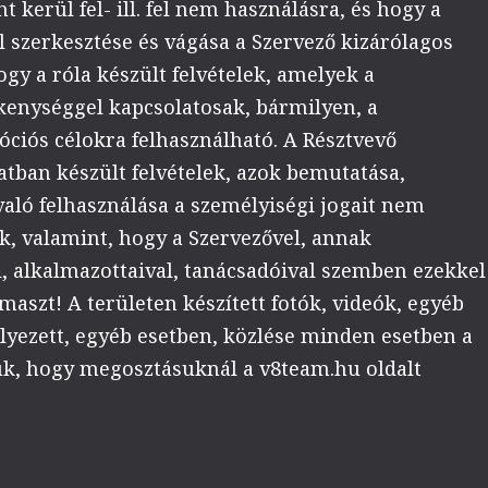
t kerül fel- ill. fel nem használásra, és hogy a
 szerkesztése és vágása a Szervező kizárólagos
gy a róla készült felvételek, amelyek a
enységgel kapcsolatosak, bármilyen, a
ciós célokra felhasználható. A Résztvevő
tban készült felvételek, azok bemutatása,
való felhasználása a személyiségi jogait nem
k, valamint, hogy a Szervezővel, annak
l, alkalmazottaival, tanácsadóival szemben ezekkel
szt! A területen készített fotók, videók, egyéb
yezett, egyéb esetben, közlése minden esetben a
jük, hogy megosztásuknál a v8team.hu oldalt