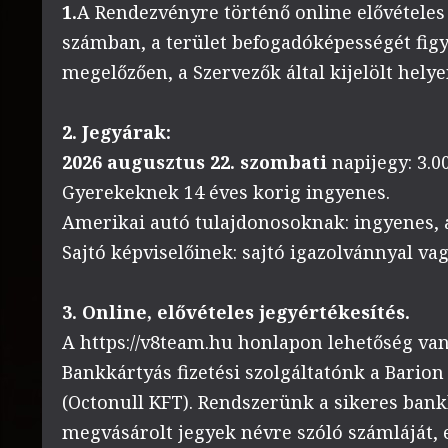
1.
A Rendezvényre történő online elővételes 
számban, a terület befogadóképességét figy
megelőzően, a Szervezők által kijelölt hely
2. Jegyárak:
2026 augusztus 22. szombati
napijegy: 3.00
Gyerekeknek 14 éves korig ingyenes.
Amerikai autó tulajdonosoknak: ingyenes, 
Sajtó képviselőinek: sajtó igazolvánnyal va
3. Online, elővételes jegyértékesítés.
A https://v8team.hu honlapon lehetőség van
Bankkártyás fizetési szolgáltatónk a Barion
(Octonull KFT). Rendszerünk a sikeres bank
megvásárolt jegyek névre szóló számláját, 