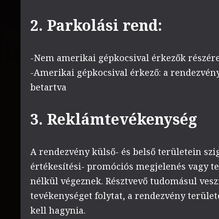
2.
Parkolási rend:
-Nem amerikai gépkocsival érkezők részére:
-Amerikai gépkocsival érkező: a rendezvény
betartva
3. Reklámtevékenység
A rendezvény külső- és belső területein sz
értékesítési- promóciós megjelenés vagy t
nélkül végeznek. Résztvevő tudomásul ves
tevékenységet folytat, a rendezvény területé
kell hagynia.