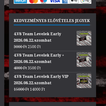
KEDVEZMÉNYES ELŐVÉTELES JEGYEK
4.V8 Team Levelek Early
2026.08.22.szombat
Original
Current
3000
Ft
2500
Ft
price
price
4.V8 Team Levelek Early +
was:
is:
2026.08.22.szombat
3000 Ft.
2500 Ft.
Original
Current
4000
Ft
3500
Ft
price
price
4.V8 Team Levelek Early VIP
was:
is:
2026.08.22.szombat
4000 Ft.
3500 Ft.
Original
Current
15000
Ft
14000
Ft
price
price
was:
is: