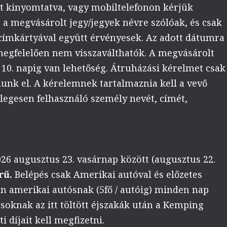
át kinyomtatva, vagy mobiltelefonon kérjük
 a megvásárolt jegy/jegyek névre szólóak, és csak
kcímkártyával együtt érvényesek. Az adott dátumra
 megfelelően nem visszaválthatók. A megvásárolt
10. napig van lehetőség. Átruházási kérelmet csak
unk el. A kérelemnek tartalmaznia kell a vevő
ylegesen felhasználó személy nevét, címét,
26 augusztus 23. vasárnap között (augusztus 22.
rű.
Belépés csak Amerikai autóval és előzetes
en amerikai autósnak (5fő / autóig) minden nap
oknak az itt töltött éjszakák után a Kemping
 díjait kell megfizetni.