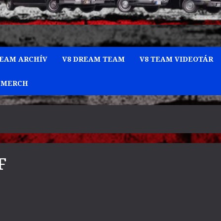
TEAM ARCHÍV
V8 DREAM TEAM
V8 TEAM VIDEOTÁR
 MERCH
F