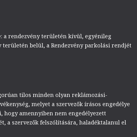
 a rendezvény területén kívül, egyénileg
 területén belül, a Rendezvény parkolási rendjét
igorúan tilos minden olyan reklámozási-
evékenység, melyet a szervezők írásos engedélye
zi, hogy amennyiben nem engedélyezett
t, a szervezők felszólítására, haladéktalanul el