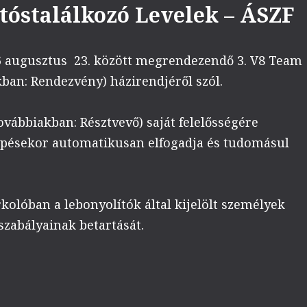
tóstalálkozó Levelek – ÁSZF
26 augusztus 23. között megrendezendő 3. V8 Team
ban: Rendezvény) házirendjéről szól.
vábbiakban: Résztvevő) saját felelősségére
lépésekor automatikusan elfogadja és tudomásul
kolóban a lebonyolítók által kijelölt személyek
szabályainak betartását.