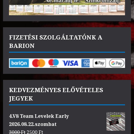
FIZETÉSI SZOLGÁLTATÓNK A
BARION
KEDVEZMÉNYES ELŐVÉTELES
JEGYEK
4.V8 Team Levelek Early
2026.08.22.szombat
Original
Current
3000
Ft
2500
Ft