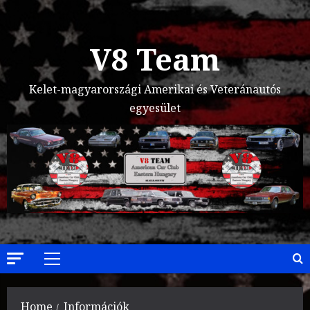
Skip
to
content
V8 Team
Kelet-magyarországi Amerikai és Veteránautós
egyesület
Primary
Menu
Home
Információk