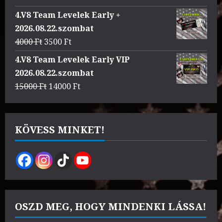
price
price
4.V8 Team Levelek Early +
was:
is:
2026.08.22.szombat
3000 Ft.
2500 Ft.
Original
Current
4000
Ft
3500
Ft
price
price
4.V8 Team Levelek Early VIP
was:
is:
2026.08.22.szombat
4000 Ft.
3500 Ft.
Original
Current
15000
Ft
14000
Ft
price
price
was:
is:
15000 Ft.
14000 Ft.
KÖVESS MINKET!
OSZD MEG, HOGY MINDENKI LÁSSA!