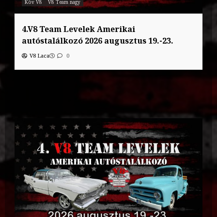
Köv V8
V8 Team nagy
4.V8 Team Levelek Amerikai
autóstalálkozó 2026 augusztus 19.-23.
V8 Laca
0