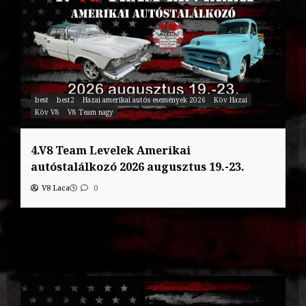
best
best2
Hazai amerikai autós események 2026
Köv Hazai
Köv V8
V8 Team nagy
4.V8 Team Levelek Amerikai
autóstalálkozó 2026 augusztus 19.-23.
V8 Laca
0