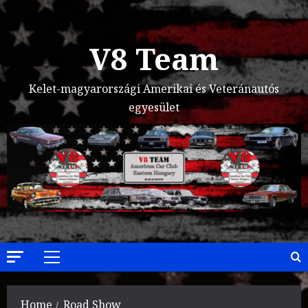
Skip
to
content
V8 Team
Kelet-magyarországi Amerikai és Veteránautós
egyesület
Primary
Menu
Home
Road Show