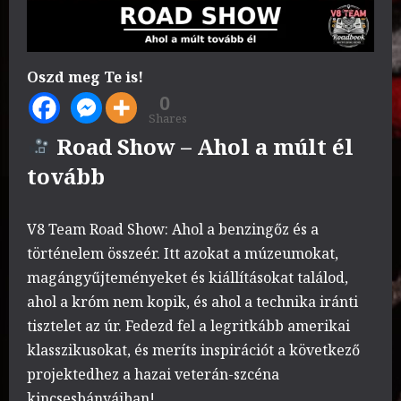
Oszd meg Te is!
0
Shares
Road Show – Ahol a múlt él
tovább
V8 Team Road Show: Ahol a benzingőz és a
történelem összeér. Itt azokat a múzeumokat,
magángyűjteményeket és kiállításokat találod,
ahol a króm nem kopik, és ahol a technika iránti
tisztelet az úr. Fedezd fel a legritkább amerikai
klasszikusokat, és meríts inspirációt a következő
projektedhez a hazai veterán-szcéna
kincsesbányáiban!