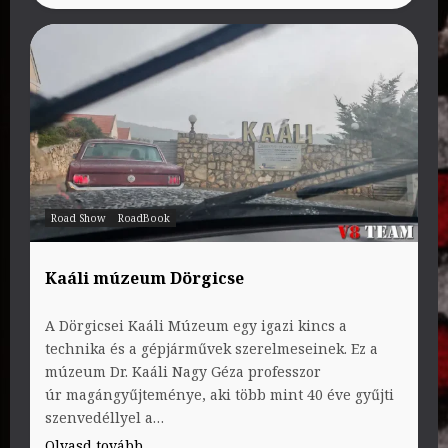
Road Show
RoadBook
Kaáli múzeum Dörgicse
A Dörgicsei Kaáli Múzeum egy igazi kincs a
technika és a gépjárművek szerelmeseinek. Ez a
múzeum Dr. Kaáli Nagy Géza professzor
úr magángyűjteménye, aki több mint 40 éve gyűjti
szenvedéllyel a…
Olvasd tovább......