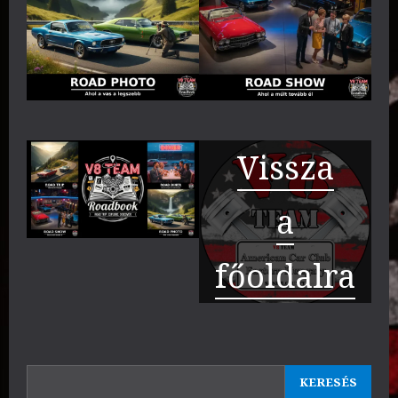
Vissza
a
főoldalra
KERESÉS
KERESÉS