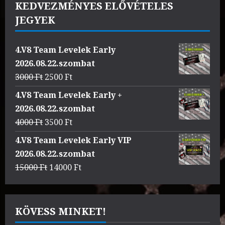
KEDVEZMÉNYES ELŐVÉTELES
JEGYEK
4.V8 Team Levelek Early
2026.08.22.szombat
Original
Current
3000
Ft
2500
Ft
price
price
4.V8 Team Levelek Early +
was:
is:
2026.08.22.szombat
3000 Ft.
2500 Ft.
Original
Current
4000
Ft
3500
Ft
price
price
4.V8 Team Levelek Early VIP
was:
is:
2026.08.22.szombat
4000 Ft.
3500 Ft.
Original
Current
15000
Ft
14000
Ft
price
price
was:
is:
15000 Ft.
14000 Ft.
KÖVESS MINKET!