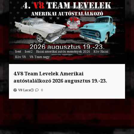
best
best2
Hazai amerikai autós események 2026
Köv Hazai
Köv V8
V8 Team nagy
4.V8 Team Levelek Amerikai
autóstalálkozó 2026 augusztus 19.-23.
V8 Laca
0