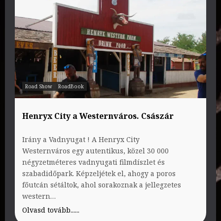
Road Show
RoadBook
Henryx City a Westernváros. Császár
Irány a Vadnyugat ! A Henryx City
Westernváros egy autentikus, közel 30 000
négyzetméteres vadnyugati filmdíszlet és
szabadidőpark. Képzeljétek el, ahogy a poros
főutcán sétáltok, ahol sorakoznak a jellegzetes
western…
Olvasd tovább......