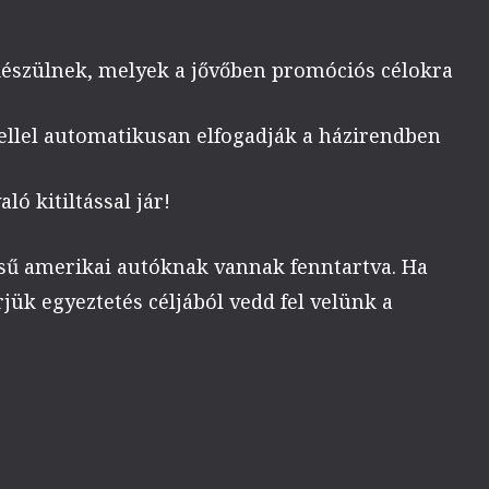
készülnek, melyek a jővőben promóciós célokra
ellel automatikusan elfogadják a házirendben
ó kitiltással jár!
gésű amerikai autóknak vannak fenntartva. Ha
jük egyeztetés céljából vedd fel velünk a