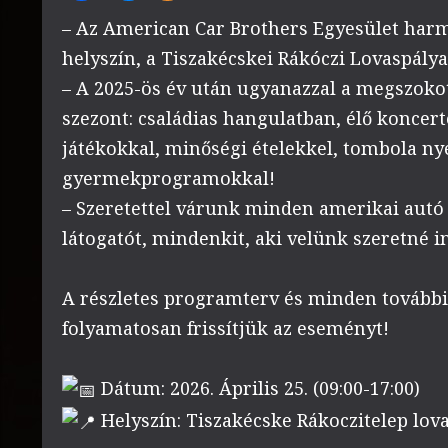
– Az American Car Brothers Egyesület ha
helyszín, a Tiszakécskei Rákóczi Lovaspálya
– A 2025-ös év után ugyanazzal a megszokott
szezont: családias hangulatban, élő koncert
játékokkal, minőségi ételekkel, tombola n
gyermekprogramokkal!
– Szeretettel várunk minden amerikai autó t
látogatót, mindenkit, aki velünk szeretné in
A részletes programterv és minden további
folyamatosan frissítjük az eseményt!
Dátum: 2026. Április 25. (09:00-17:00)
Helyszín: Tiszakécske Rákoczitelep lov