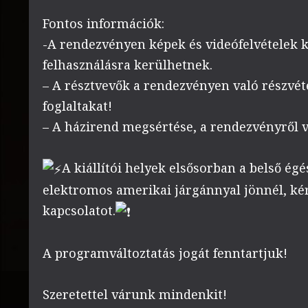
Fontos információk:
-A rendezvényen képek és videófelvételek 
felhasználásra kerülhetnek.
– A résztvevők a rendezvényen való részvét
foglaltakat!
– A házirend megsértése, a rendezvényről val
A kiállítói helyek elsősorban a belső é
elektromos amerikai járgánnyal jönnél, kér
kapcsolatot.
A programváltoztatás jogát fenntartjuk!
Szeretettel várunk mindenkit!