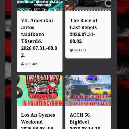
VII. Amerikai
The Race of
autós
Last Rebels
találkozó
2026.07.31-
Tőserdő.
08.02.
2026.07.31.-08.0
V8 Laca
2.
V8 Laca
Los An Gyenes
ACCH 56.
Weekend
BigMeet
2026.08.08.-09.
2026.08.14-16.