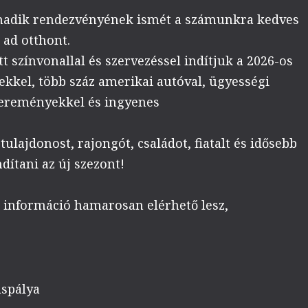
rmadik rendezvényének ismét a számunkra kedves
 ad otthont.
 színvonallal és szervezéssel indítjuk a 2026-os
ekkel, több száz amerikai autóval, ügyességi
yereményekkel és ingyenes
ulajdonost, rajongót, családot, fiatalt és idősebb
dítani az új szezont!
 információ hamarosan elérhető lesz,
aspálya