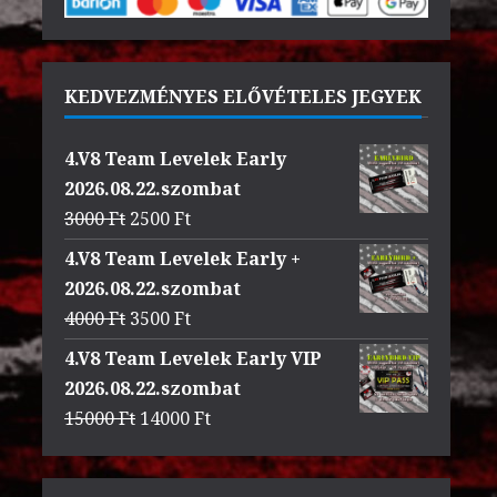
KEDVEZMÉNYES ELŐVÉTELES JEGYEK
4.V8 Team Levelek Early
2026.08.22.szombat
Original
Current
3000
Ft
2500
Ft
price
price
4.V8 Team Levelek Early +
was:
is:
2026.08.22.szombat
3000 Ft.
2500 Ft.
Original
Current
4000
Ft
3500
Ft
price
price
4.V8 Team Levelek Early VIP
was:
is:
2026.08.22.szombat
4000 Ft.
3500 Ft.
Original
Current
15000
Ft
14000
Ft
price
price
was:
is: