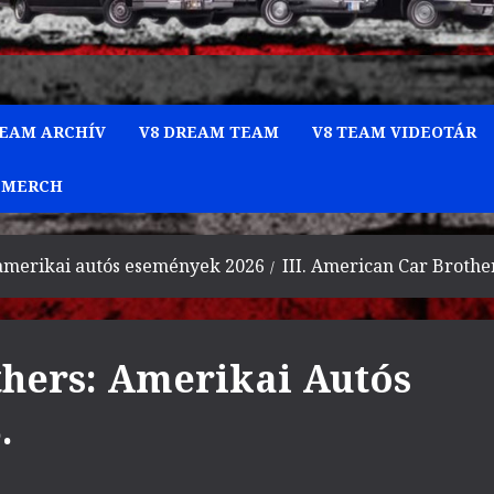
TEAM ARCHÍV
V8 DREAM TEAM
V8 TEAM VIDEOTÁR
 MERCH
amerikai autós események 2026
III. American Car Brothe
thers: Amerikai Autós
.