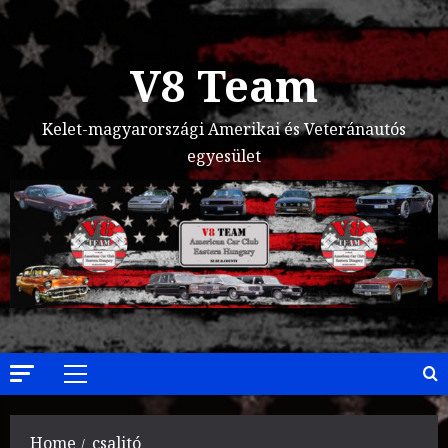
Skip
to
content
V8 Team
Kelet-magyarországi Amerikai és Veteránautós
egyesület
Primary
Menu
Home
csalitó