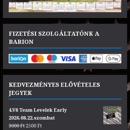
FIZETÉSI SZOLGÁLTATÓNK A
BARION
KEDVEZMÉNYES ELŐVÉTELES
JEGYEK
4.V8 Team Levelek Early
2026.08.22.szombat
Original
Current
3000
Ft
2500
Ft