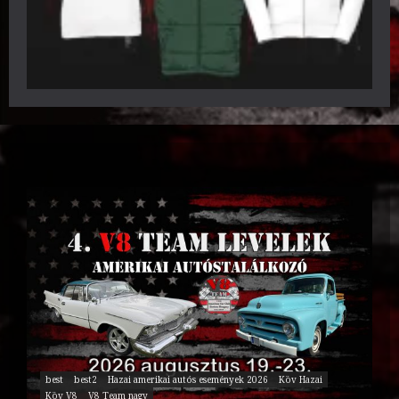
best
best2
Hazai amerikai autós események 2026
Köv Hazai
Köv V8
V8 Team nagy