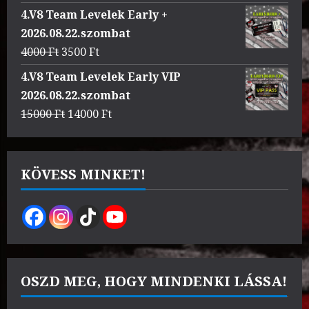
price
price
4.V8 Team Levelek Early +
was:
is:
2026.08.22.szombat
3000 Ft.
2500 Ft.
Original
Current
4000
Ft
3500
Ft
price
price
4.V8 Team Levelek Early VIP
was:
is:
2026.08.22.szombat
4000 Ft.
3500 Ft.
Original
Current
15000
Ft
14000
Ft
price
price
was:
is:
15000 Ft.
14000 Ft.
KÖVESS MINKET!
OSZD MEG, HOGY MINDENKI LÁSSA!