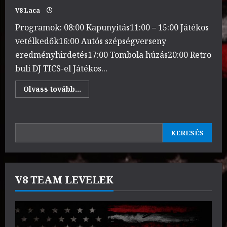
V8 Laca
Programok: 08:00 Kapunyitás11:00 – 15:00 Játékos
vetélkedők16:00 Autós szépségverseny
eredményhirdetés17:00 Tombola húzás20:00 Retro
buli DJ TICS-el Játékos...
Read
Olvass tovább...
more
about
USA
autós
találkozó
KERESÉS
Csali
KERESÉS
Tó
2025.05.31-
01.
V8 TEAM LEVELEK