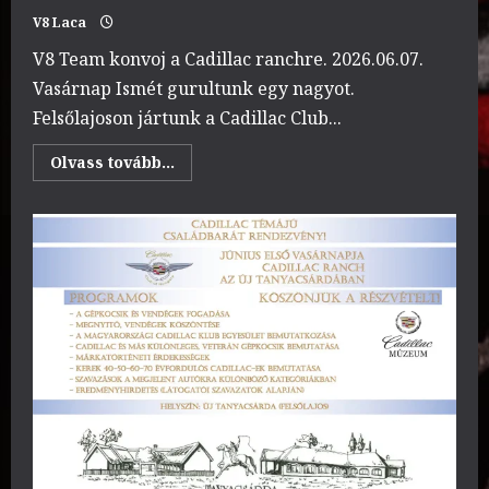
V8 Laca
V8 Team konvoj a Cadillac ranchre. 2026.06.07.
Vasárnap Ismét gurultunk egy nagyot.
Felsőlajoson jártunk a Cadillac Club...
Read
Olvass tovább...
more
about
V8
Team
konvoj
a
Cadillac
ranchre.
2026.06.07.