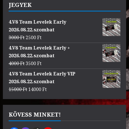
JEGYEK
4.V8 Team Levelek Early
2026.08.22.szombat
Original
Current
3000
Ft
2500
Ft
price
price
4.V8 Team Levelek Early +
was:
is:
2026.08.22.szombat
3000 Ft.
2500 Ft.
Original
Current
4000
Ft
3500
Ft
price
price
4.V8 Team Levelek Early VIP
was:
is:
2026.08.22.szombat
4000 Ft.
3500 Ft.
Original
Current
15000
Ft
14000
Ft
price
price
was:
is:
15000 Ft.
14000 Ft.
KÖVESS MINKET!