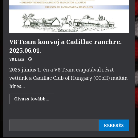
V8 Team konvoj a Cadillac ranchre.
2025.06.01.
V8 Laca
2025 június 1.-én a V8 Team csapatával részt
vettünk a Cadillac Club of Hungary (CCoH) méltán
híres...
Read
Olvass tovább...
more
about
V8
Team
konvoj
KERESÉS
a
KERESÉS
Cadillac
ranchre.
2025.06.01.