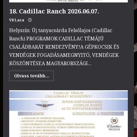
18. Cadillac Ranch 2026.06.07.
V8 Laca
Helyszín: Új tanyacsárda Felsőlajos (Cadillac
Ranch) PROGRAMOK:CADILLAC TÉMÁJÚ
CSALÁDBARÁT RENDEZVÉNY!A GÉPKOCSIK ÉS
VENDÉGEK FOGADÁSAMEGNYITÓ, VENDÉGEK
KÖSZÖNTÉSEA MAGYARORSZÁGI...
Read
Olvass tovább...
more
about
18.
Cadillac
Ranch
2026.06.07.