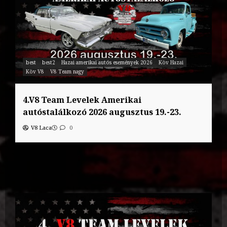
best
best2
Hazai amerikai autós események 2026
Köv Hazai
Köv V8
V8 Team nagy
4.V8 Team Levelek Amerikai
autóstalálkozó 2026 augusztus 19.-23.
V8 Laca
0