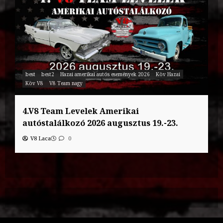
best
best2
Hazai amerikai autós események 2026
Köv Hazai
Köv V8
V8 Team nagy
4.V8 Team Levelek Amerikai
autóstalálkozó 2026 augusztus 19.-23.
V8 Laca
0