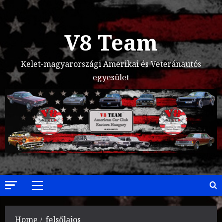
Skip
to
content
V8 Team
Kelet-magyarországi Amerikai és Veteránautós
egyesület
Primary
Menu
Home
felsőlajos