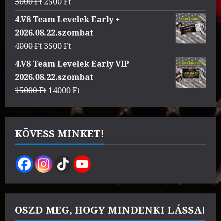
Original
Current
3000
Ft
2500
Ft
price
price
4.V8 Team Levelek Early +
was:
is:
2026.08.22.szombat
3000 Ft.
2500 Ft.
Original
Current
4000
Ft
3500
Ft
price
price
4.V8 Team Levelek Early VIP
was:
is:
2026.08.22.szombat
4000 Ft.
3500 Ft.
Original
Current
15000
Ft
14000
Ft
price
price
was:
is:
15000 Ft.
14000 Ft.
KÖVESS MINKET!
OSZD MEG, HOGY MINDENKI LÁSSA!