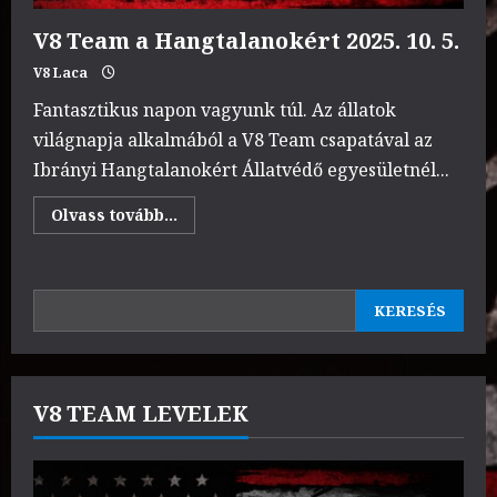
V8 Team a Hangtalanokért 2025. 10. 5.
V8 Laca
Fantasztikus napon vagyunk túl. Az állatok
világnapja alkalmából a V8 Team csapatával az
Ibrányi Hangtalanokért Állatvédő egyesületnél...
Read
Olvass tovább...
more
about
V8
Team
a
KERESÉS
Hangtalanokért
KERESÉS
2025.
10.
5.
V8 TEAM LEVELEK