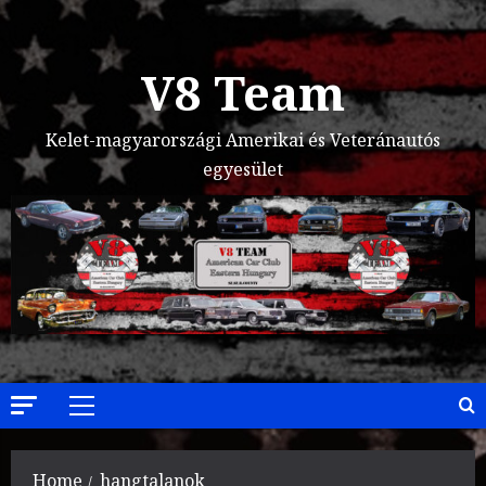
Skip
to
content
V8 Team
Kelet-magyarországi Amerikai és Veteránautós
egyesület
Primary
Menu
Home
hangtalanok