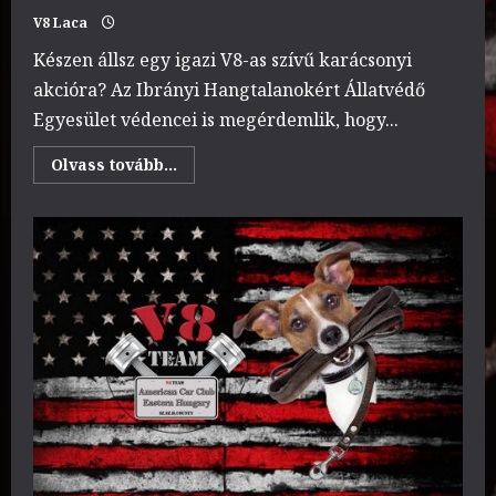
V8 Laca
Készen állsz egy igazi V8-as szívű karácsonyi
akcióra? Az Ibrányi Hangtalanokért Állatvédő
Egyesület védencei is megérdemlik, hogy...
Read
Olvass tovább...
more
about
Állatok
Karácsonya
by
V8
Team
2025.12.14.