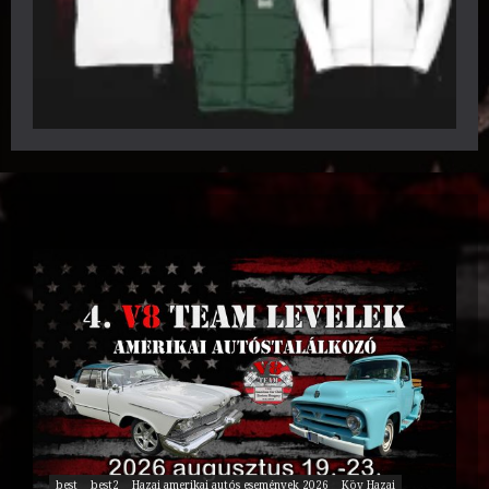
best
best2
Hazai amerikai autós események 2026
Köv Hazai