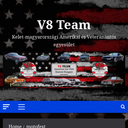
Skip
to
content
V8 Team
Kelet-magyarországi Amerikai és Veteránautós
egyesület
Primary
Menu
Home
motofest