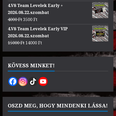
price
price
4.V8 Team Levelek Early +
was:
is:
2026.08.22.szombat
3000 Ft.
2500 Ft.
Original
Current
4000
Ft
3500
Ft
price
price
4.V8 Team Levelek Early VIP
was:
is:
2026.08.22.szombat
4000 Ft.
3500 Ft.
Original
Current
15000
Ft
14000
Ft
price
price
was:
is:
15000 Ft.
14000 Ft.
KÖVESS MINKET!
OSZD MEG, HOGY MINDENKI LÁSSA!