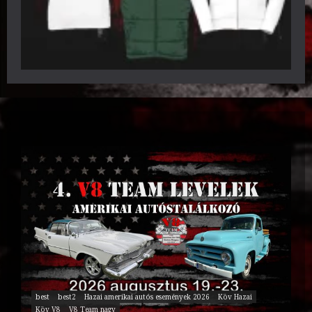
best
best2
Hazai amerikai autós események 2026
Köv Hazai
Köv V8
V8 Team nagy