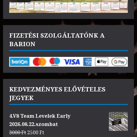
FIZETÉSI SZOLGÁLTATÓNK A
BARION
KEDVEZMÉNYES ELŐVÉTELES
JEGYEK
4.V8 Team Levelek Early
2026.08.22.szombat
Original
Current
3000
Ft
2500
Ft