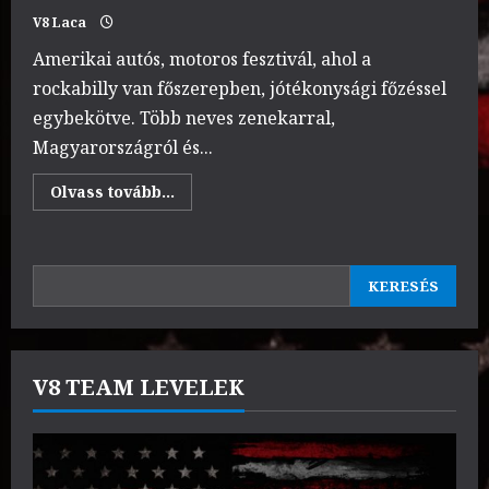
V8 Laca
Amerikai autós, motoros fesztivál, ahol a
rockabilly van főszerepben, jótékonysági főzéssel
egybekötve. Több neves zenekarral,
Magyarországról és...
Read
Olvass tovább...
more
about
2.Rockabilly
Motofest
Pápakovácsi
KERESÉS
2025.07.
KERESÉS
18.-19.
V8 TEAM LEVELEK