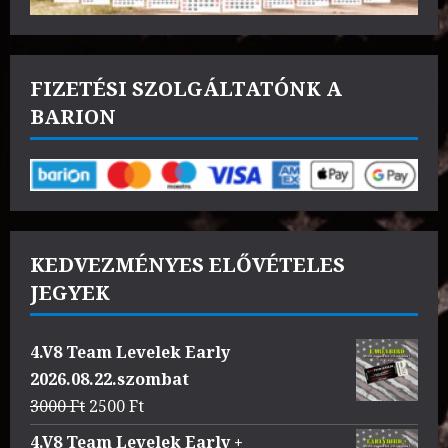
FIZETÉSI SZOLGÁLTATÓNK A
BARION
KEDVEZMÉNYES ELŐVÉTELES
JEGYEK
4.V8 Team Levelek Early
2026.08.22.szombat
Original
Current
3000
Ft
2500
Ft
price
price
4.V8 Team Levelek Early +