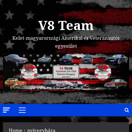
Skip
to
content
V8 Team
Kelet-magyarországi Amerikai és Veteránautós
egyesület
Primary
Menu
Home
nyíregyháza