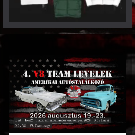
best
best2
Hazai amerikai autós események 2026
Köv Hazai
Köv V8
V8 Team nagy