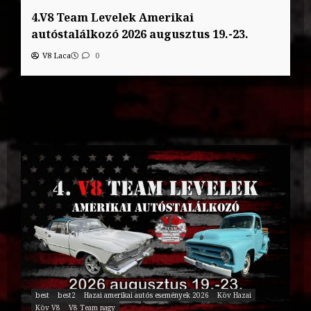
4.V8 Team Levelek Amerikai
autóstalálkozó 2026 augusztus 19.-23.
V8 Laca
0
best
best2
Hazai amerikai autós események 2026
Köv Hazai
Köv V8
V8 Team nagy