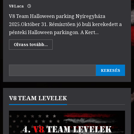
V8 Laca
V8 Team Halloween parking Nyíregyháza
2025.Október 31. Rémísztően jó buli kerekedett a
pénteki Halloween parkingon. A Kert...
Read
Olvass tovább...
more
about
V8
Team
Halloween
KERESÉS
parking
KERESÉS
/
Trunk
or
treat
V8 TEAM LEVELEK