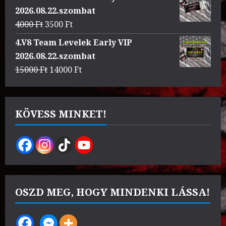
was:
is:
2026.08.22.szombat
3000 Ft.
2500 Ft.
Original
Current
4000
Ft
3500
Ft
price
price
4.V8 Team Levelek Early VIP
was:
is:
2026.08.22.szombat
4000 Ft.
3500 Ft.
Original
Current
15000
Ft
14000
Ft
price
price
was:
is:
15000 Ft.
14000 Ft.
KÖVESS MINKET!
OSZD MEG, HOGY MINDENKI LÁSSA!