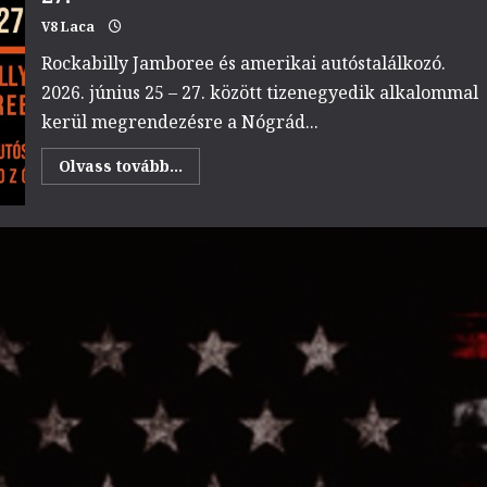
V8 Laca
Rockabilly Jamboree és amerikai autóstalálkozó.
2026. június 25 – 27. között tizenegyedik alkalommal
kerül megrendezésre a Nógrád...
Read
Olvass tovább...
more
about
11.Pick
Up
Drive
Romhány
2026.06.25-
27.