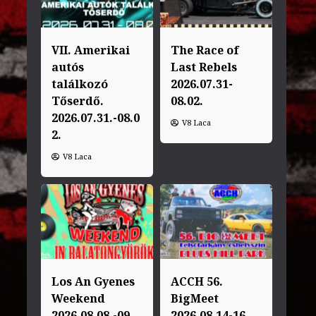
VII. Amerikai
The Race of
autós
Last Rebels
találkozó
2026.07.31-
Tőserdő.
08.02.
2026.07.31.-08.0
V8 Laca
2.
V8 Laca
Los An Gyenes
ACCH 56.
Weekend
BigMeet
2026.08.08.-09.
2026.08.14-16.