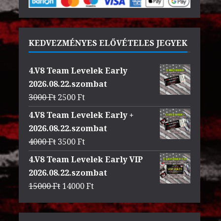
KEDVEZMÉNYES ELŐVÉTELES JEGYEK
4.V8 Team Levelek Early
2026.08.22.szombat
Original
Current
3000
Ft
2500
Ft
price
price
4.V8 Team Levelek Early +
was:
is:
2026.08.22.szombat
3000 Ft.
2500 Ft.
Original
Current
4000
Ft
3500
Ft
price
price
4.V8 Team Levelek Early VIP
was:
is:
2026.08.22.szombat
4000 Ft.
3500 Ft.
Original
Current
15000
Ft
14000
Ft
price
price
was:
is: