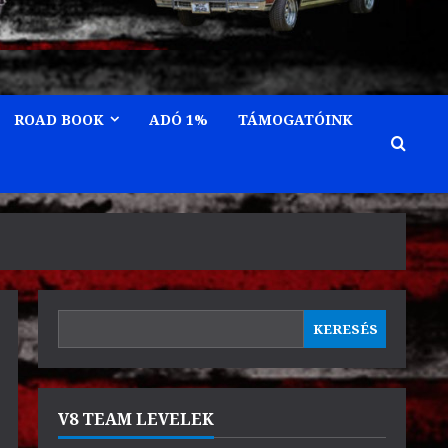
ROAD BOOK
ADÓ 1%
TÁMOGATÓINK
KERESÉS
KERESÉS
V8 TEAM LEVELEK