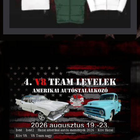
best
best2
Hazai amerikai autós események 2026
Köv Hazai
Köv V8
V8 Team nagy