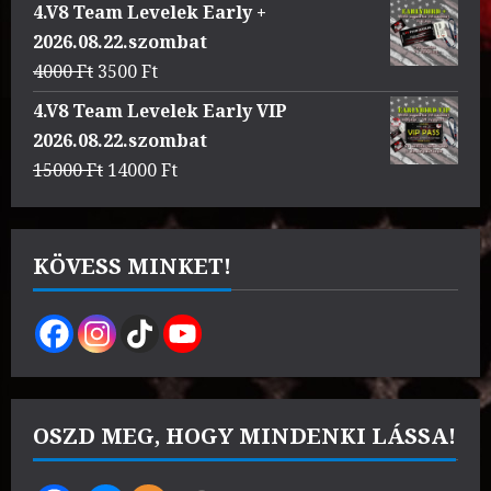
price
price
4.V8 Team Levelek Early +
was:
is:
2026.08.22.szombat
3000 Ft.
2500 Ft.
Original
Current
4000
Ft
3500
Ft
price
price
4.V8 Team Levelek Early VIP
was:
is:
2026.08.22.szombat
4000 Ft.
3500 Ft.
Original
Current
15000
Ft
14000
Ft
price
price
was:
is:
15000 Ft.
14000 Ft.
KÖVESS MINKET!
OSZD MEG, HOGY MINDENKI LÁSSA!