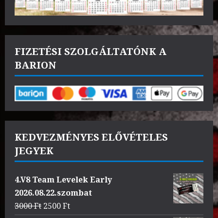
FIZETÉSI SZOLGÁLTATÓNK A
BARION
KEDVEZMÉNYES ELŐVÉTELES
JEGYEK
4.V8 Team Levelek Early
2026.08.22.szombat
Original
Current
3000
Ft
2500
Ft