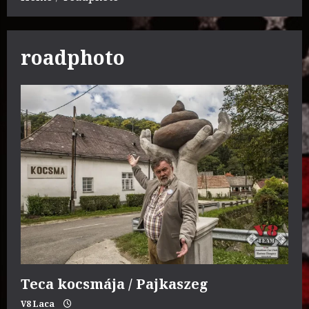
roadphoto
Teca kocsmája / Pajkaszeg
V8 Laca