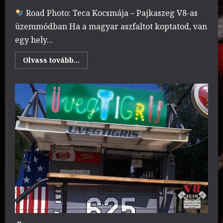
Road Photo: Teca Kocsmája – Pajkaszeg V8-as
üzemmódban Ha a magyar aszfaltot koptatod, van
egy hely...
Read
Olvass tovább...
more
about
Teca
kocsmája
/
Pajkaszeg