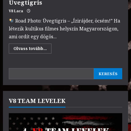
Üvegtigris
V8 Laca
Road Photo: Üvegtigris – „Ízirájder, öcsém!” Ha
létezik kultikus filmes helyszín Magyarországon,
ami ordít egy dögös...
Read
Olvass tovább...
more
about
Üvegtigris
KERESÉS
KERESÉS
V8 TEAM LEVELEK