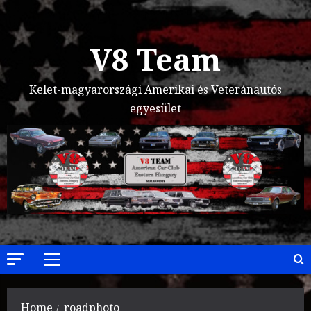
Skip
to
content
V8 Team
Kelet-magyarországi Amerikai és Veteránautós
egyesület
Primary
Menu
Home
roadphoto