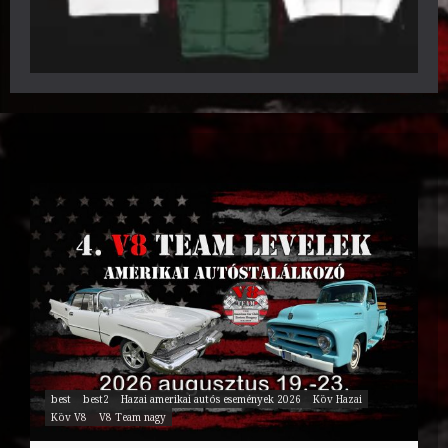
best
best2
Hazai amerikai autós események 2026
Köv Hazai
Köv V8
V8 Team nagy