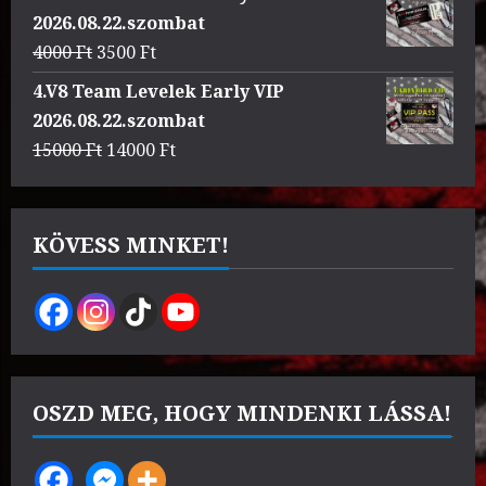
was:
is:
2026.08.22.szombat
3000 Ft.
2500 Ft.
Original
Current
4000
Ft
3500
Ft
price
price
4.V8 Team Levelek Early VIP
was:
is:
2026.08.22.szombat
4000 Ft.
3500 Ft.
Original
Current
15000
Ft
14000
Ft
price
price
was:
is:
15000 Ft.
14000 Ft.
KÖVESS MINKET!
OSZD MEG, HOGY MINDENKI LÁSSA!