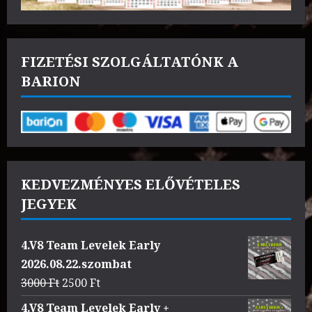
FIZETÉSI SZOLGÁLTATÓNK A
BARION
KEDVEZMÉNYES ELŐVÉTELES
JEGYEK
4.V8 Team Levelek Early
2026.08.22.szombat
Original
Current
3000
Ft
2500
Ft
price
price
4.V8 Team Levelek Early +