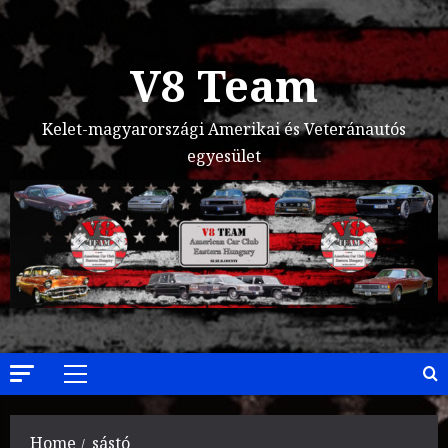
Skip
to
content
V8 Team
Kelet-magyarországi Amerikai és Veteránautós
egyesület
Primary
Menu
Home
sástó