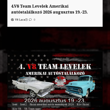
4.V8 Team Levelek Amerikai
autóstalálkozó 2026 augusztus 19.-23.
V8 Laca
0
best
best2
Hazai amerikai autós események 2026
Köv Hazai
Köv V8
V8 Team nagy