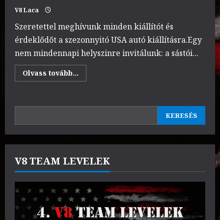
V8 Laca
Szeretettel meghívunk minden kiállítót és
érdeklődőt a szezonnyitó USA autó kiállításra.Egy
nem mindennapi helyszinre invitálunk: a sástói...
Read
Olvass tovább...
more
about
USA
autó
kiállítás
KERESÉS
Gyöngyös-
KERESÉS
Sástó
2025.04.26.
V8 TEAM LEVELEK