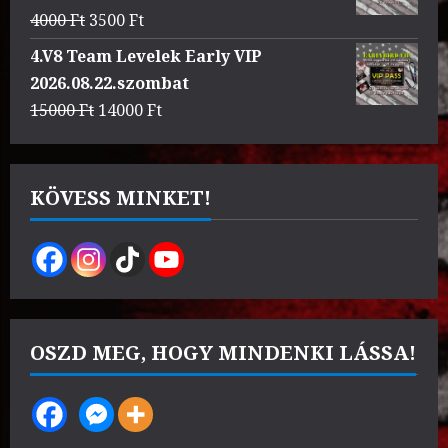
3000 Ft.
2500 Ft.
Original
Current
4000
Ft
3500
Ft
price
price
4.V8 Team Levelek Early VIP
was:
is:
2026.08.22.szombat
4000 Ft.
3500 Ft.
Original
Current
15000
Ft
14000
Ft
price
price
was:
is:
15000 Ft.
14000 Ft.
KÖVESS MINKET!
OSZD MEG, HOGY MINDENKI LÁSSA!