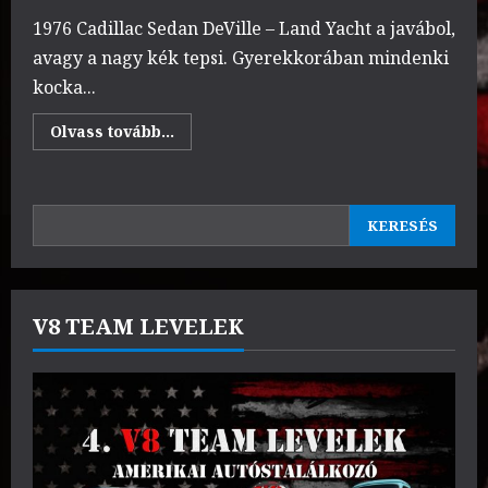
1976 Cadillac Sedan DeVille – Land Yacht a javábol,
avagy a nagy kék tepsi. Gyerekkorában mindenki
kocka...
Read
Olvass tovább...
more
about
Balázs
/
Cadillac
KERESÉS
Sedan
KERESÉS
DeVille
1976
V8 TEAM LEVELEK