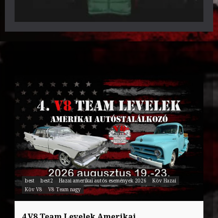
best
best2
Hazai amerikai autós események 2026
Köv Hazai
Köv V8
V8 Team nagy
4.V8 Team Levelek Amerikai