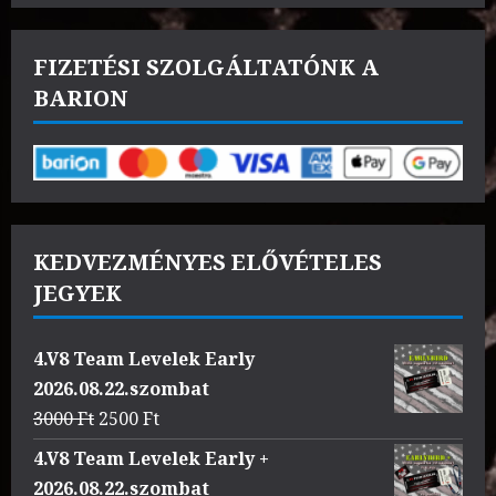
FIZETÉSI SZOLGÁLTATÓNK A
BARION
KEDVEZMÉNYES ELŐVÉTELES
JEGYEK
4.V8 Team Levelek Early
2026.08.22.szombat
Original
Current
3000
Ft
2500
Ft
price
price
4.V8 Team Levelek Early +
was:
is:
2026.08.22.szombat