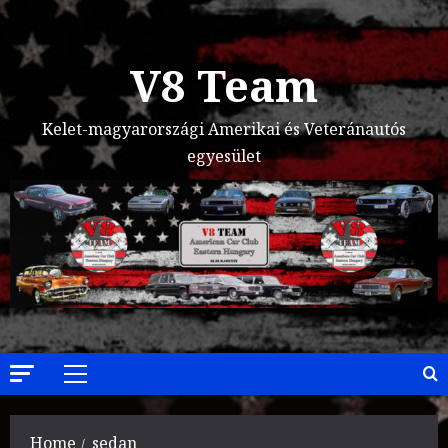
Skip
to
content
V8 Team
Kelet-magyarországi Amerikai és Veteránautós
egyesület
Primary
Menu
Home
sedan