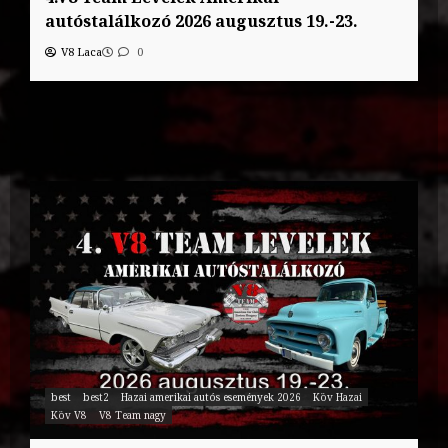
autóstalálkozó 2026 augusztus 19.-23.
V8 Laca
0
best
best2
Hazai amerikai autós események 2026
Köv Hazai
Köv V8
V8 Team nagy