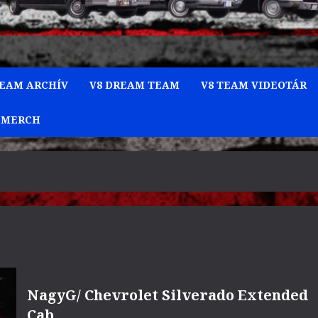
TEAM ARCHÍV
V8 DREAM TEAM
V8 TEAM VIDEOTÁR
 MERCH
NagyG/ Chevrolet Silverado Extended
Cab