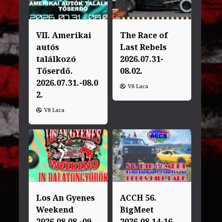
VII. Amerikai
The Race of
autós
Last Rebels
találkozó
2026.07.31-
Tőserdő.
08.02.
2026.07.31.-08.0
V8 Laca
2.
V8 Laca
Los An Gyenes
ACCH 56.
Weekend
BigMeet
2026.08.08.-09.
2026.08.14-16.