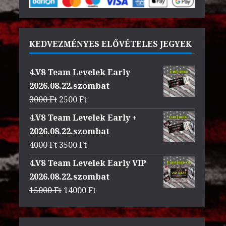
KEDVEZMÉNYES ELŐVÉTELES JEGYEK
4.V8 Team Levelek Early
2026.08.22.szombat
Original
Current
3000
Ft
2500
Ft
price
price
4.V8 Team Levelek Early +
was:
is:
2026.08.22.szombat
3000 Ft.
2500 Ft.
Original
Current
4000
Ft
3500
Ft
price
price
4.V8 Team Levelek Early VIP
was:
is:
2026.08.22.szombat
4000 Ft.
3500 Ft.
Original
Current
15000
Ft
14000
Ft
price
price
was:
is: