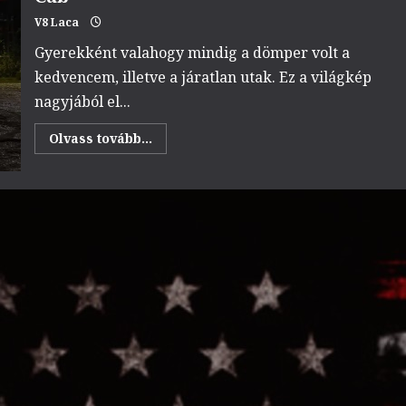
V8 Laca
Gyerekként valahogy mindig a dömper volt a
kedvencem, illetve a járatlan utak. Ez a világkép
nagyjából el...
Read
Olvass tovább...
more
about
NagyG/
Chevrolet
Silverado
Extended
Cab