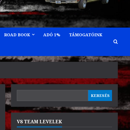
ROAD BOOK
ADÓ 1%
TÁMOGATÓINK
KERESÉS
KERESÉS
V8 TEAM LEVELEK