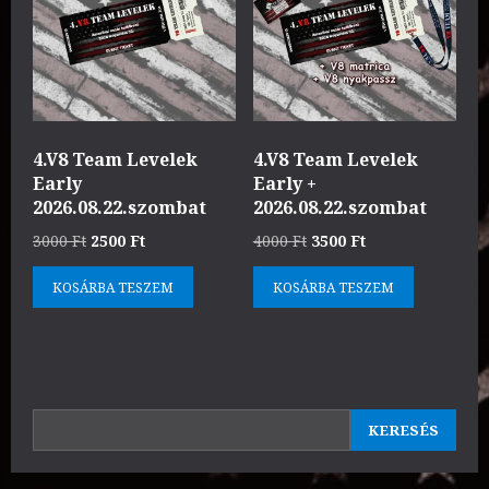
4.V8 Team Levelek
4.V8 Team Levelek
Early
Early +
2026.08.22.szombat
2026.08.22.szombat
Original
Current
Original
Current
3000
Ft
2500
Ft
4000
Ft
3500
Ft
price
price
price
price
KOSÁRBA TESZEM
KOSÁRBA TESZEM
was:
is:
was:
is:
3000 Ft.
2500 Ft.
4000 Ft.
3500 Ft.
KERESÉS
KERESÉS