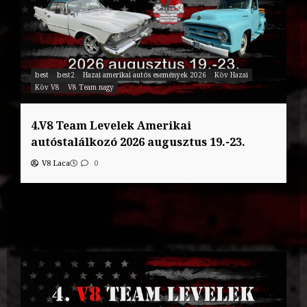
best
best2
Hazai amerikai autós események 2026
Köv Hazai
Köv V8
V8 Team nagy
4.V8 Team Levelek Amerikai
autóstalálkozó 2026 augusztus 19.-23.
V8 Laca
0