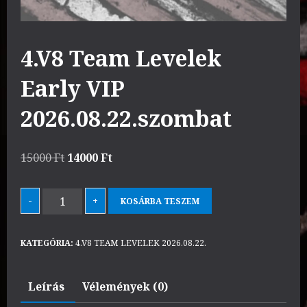
4.V8 Team Levelek
Early VIP
2026.08.22.szombat
Original
Current
15000
Ft
14000
Ft
price
price
was:
is:
4.V8
-
+
KOSÁRBA TESZEM
15000 Ft.
14000 Ft.
Team
Levelek
KATEGÓRIA:
4.V8 TEAM LEVELEK 2026.08.22.
Early
VIP
Leírás
Vélemények (0)
2026.08.22.szombat
mennyiség