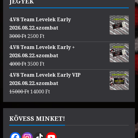
JEGYEK
4.V8 Team Levelek Early
2026.08.22.szombat
Original
Current
3000
Ft
2500
Ft
price
price
4.V8 Team Levelek Early +
was:
is:
2026.08.22.szombat
3000 Ft.
2500 Ft.
Original
Current
4000
Ft
3500
Ft
price
price
4.V8 Team Levelek Early VIP
was:
is:
2026.08.22.szombat
4000 Ft.
3500 Ft.
Original
Current
15000
Ft
14000
Ft
price
price
was:
is:
15000 Ft.
14000 Ft.
KÖVESS MINKET!