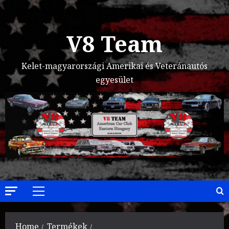
Skip
to
content
V8 Team
Kelet-magyarországi Amerikai és Veteránautós
egyesület
Primary
Menu
Home
Termékek