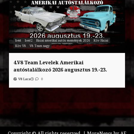
best
best2
Hazai amerikai autós események 2026
Köv Hazai
Köv V8
V8 Team nagy
4.V8 Team Levelek Amerikai
autóstalálkozó 2026 augusztus 19.-23.
V8 Laca
0
Copyright © All rights reserved.
|
MoreNews
by AF