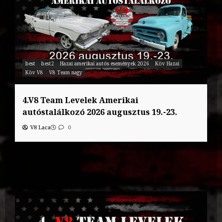
best
best2
Hazai amerikai autós események 2026
Köv Hazai
Köv V8
V8 Team nagy
4.V8 Team Levelek Amerikai
autóstalálkozó 2026 augusztus 19.-23.
V8 Laca
0