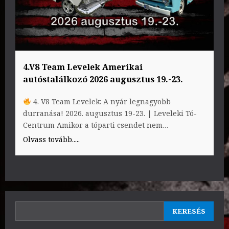
4.V8 Team Levelek Amerikai
autóstalálkozó 2026 augusztus 19.-23.
4. V8 Team Levelek: A nyár legnagyobb
durranása! 2026. augusztus 19-23. | Leveleki Tó-
Centrum Amikor a tóparti csendet nem…
Olvass tovább.....
KERESÉS
KERESÉS