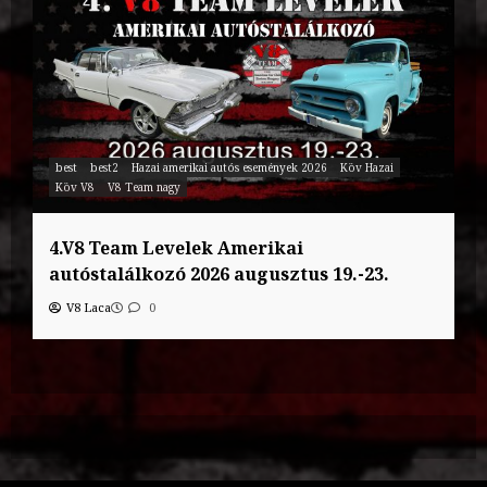
best
best2
Hazai amerikai autós események 2026
Köv Hazai
Köv V8
V8 Team nagy
4.V8 Team Levelek Amerikai
autóstalálkozó 2026 augusztus 19.-23.
V8 Laca
0