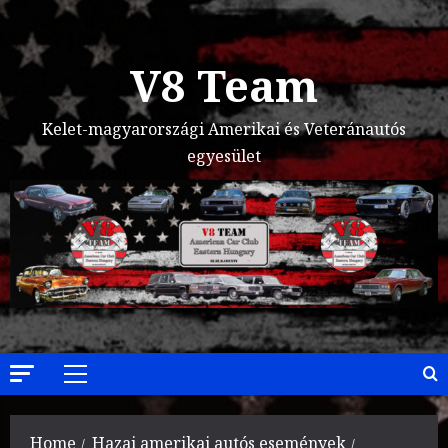
Skip
to
content
V8 Team
Kelet-magyarországi Amerikai és Veteránautós
egyesület
Primary
Menu
Home
Hazai amerikai autós események