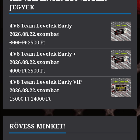
JEGYEK
4.V8 Team Levelek Early
2026.08.22.szombat
Original
Current
3000
Ft
2500
Ft
price
price
4.V8 Team Levelek Early +
was:
is:
2026.08.22.szombat
3000 Ft.
2500 Ft.
Original
Current
4000
Ft
3500
Ft
price
price
4.V8 Team Levelek Early VIP
was:
is:
2026.08.22.szombat
4000 Ft.
3500 Ft.
Original
Current
15000
Ft
14000
Ft
price
price
was:
is:
15000 Ft.
14000 Ft.
KÖVESS MINKET!