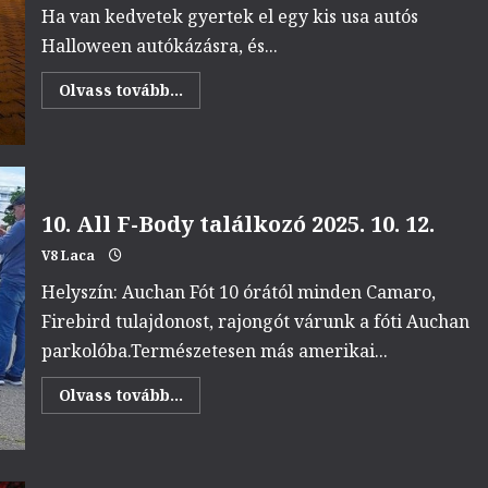
Ha van kedvetek gyertek el egy kis usa autós
Halloween autókázásra, és...
Read
Olvass tovább...
more
about
Halloween
Cruise
vol
4.
2025.
10.
10. All F-Body találkozó 2025. 10. 12.
31.
V8 Laca
Helyszín: Auchan Fót 10 órától minden Camaro,
Firebird tulajdonost, rajongót várunk a fóti Auchan
parkolóba.Természetesen más amerikai...
Read
Olvass tovább...
more
about
10.
All
F-
Body