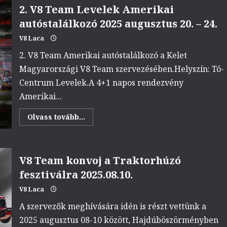
találkozó
2. V8 Team Levelek Amerikai
2025.
10.
autóstalálkozó 2025 augusztus 20. – 24.
12.
V8 Laca
2. V8 Team Amerikai autóstalálkozó a Kelet
Magyarországi V8 Team szervezésében.Helyszín: Tó-
Centrum Levelek.A 4+1 napos rendezvény
Amerikai...
Read
Olvass tovább...
more
about
2.
V8
Team
V8 Team konvoj a Traktorhúzó
Levelek
Amerikai
fesztiválra 2025.08.10.
autóstalálkozó
2025
augusztus
V8 Laca
20.
–
A szervezők meghívására idén is részt vettünk a
24.
2025 augusztus 08-10 között, Hajdúböszörményben