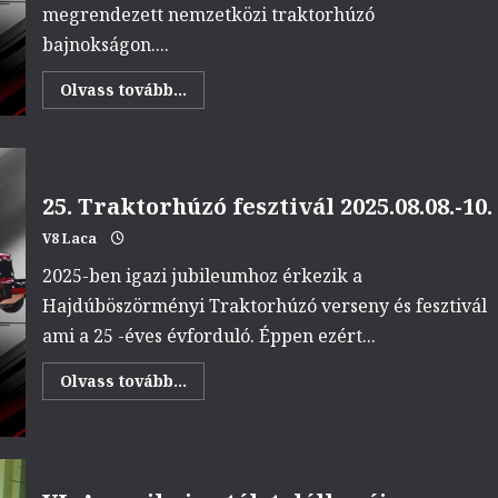
megrendezett nemzetközi traktorhúzó
bajnokságon....
Read
Olvass tovább...
more
about
V8
Team
konvoj
a
Traktorhúzó
25. Traktorhúzó fesztivál 2025.08.08.-10.
fesztiválra
2025.08.10.
V8 Laca
2025-ben igazi jubileumhoz érkezik a
Hajdúböszörményi Traktorhúzó verseny és fesztivál
ami a 25 -éves évforduló. Éppen ezért...
Read
Olvass tovább...
more
about
25.
Traktorhúzó
fesztivál
2025.08.08.-10.