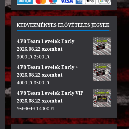
KEDVEZMÉNYES ELŐVÉTELES JEGYEK
4.V8 Team Levelek Early
2026.08.22.szombat
Original
Current
3000
Ft
2500
Ft
price
price
4.V8 Team Levelek Early +
was:
is:
2026.08.22.szombat
3000 Ft.
2500 Ft.
Original
Current
4000
Ft
3500
Ft
price
price
4.V8 Team Levelek Early VIP
was:
is:
2026.08.22.szombat
4000 Ft.
3500 Ft.
Original
Current
15000
Ft
14000
Ft
price
price
was:
is: