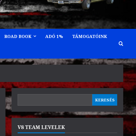
ROAD BOOK
ADÓ 1%
TÁMOGATÓINK
KERESÉS
KERESÉS
V8 TEAM LEVELEK