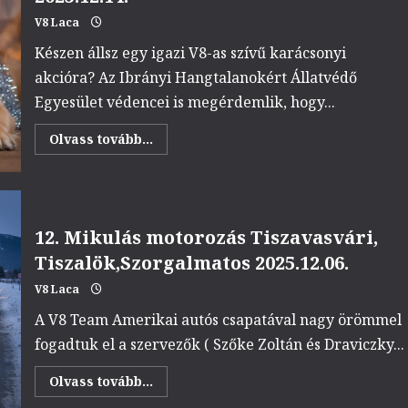
V8 Laca
Készen állsz egy igazi V8-as szívű karácsonyi
akcióra? Az Ibrányi Hangtalanokért Állatvédő
Egyesület védencei is megérdemlik, hogy...
Read
Olvass tovább...
more
about
Állatok
Karácsonya
by
V8
Team
12. Mikulás motorozás Tiszavasvári,
2025.12.14.
Tiszalök,Szorgalmatos 2025.12.06.
V8 Laca
A V8 Team Amerikai autós csapatával nagy örömmel
fogadtuk el a szervezők ( Szőke Zoltán és Draviczky...
Read
Olvass tovább...
more
about