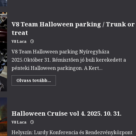
12.
Mikulás
motorozás
Tiszavasvári,
Tiszalök,Szorgalmatos
V8 Team Halloween parking / Trunk or
2025.12.06.
treat
V8 Laca
V8 Team Halloween parking Nyíregyháza
2025.Október 31. Rémísztően jó buli kerekedett a
pénteki Halloween parkingon. A Kert...
Read
Olvass tovább...
more
about
V8
Team
Halloween
parking
/
Halloween Cruise vol 4. 2025. 10. 31.
Trunk
or
V8 Laca
treat
Helyszín: Lurdy Konferencia és Rendezvényközpont