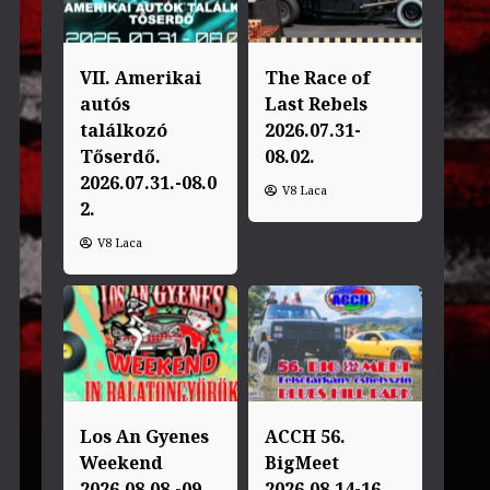
VII. Amerikai
The Race of
autós
Last Rebels
találkozó
2026.07.31-
Tőserdő.
08.02.
2026.07.31.-08.0
V8 Laca
2.
V8 Laca
Los An Gyenes
ACCH 56.
Weekend
BigMeet
2026.08.08.-09.
2026.08.14-16.