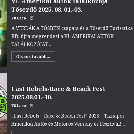
VI. Amerikai autók találkozója
Tőserdő 2025. 08. 01.-03.
V8 Laca
A VERDÁK A TŐSBEN csapata és a Tőserdő Turisztika
Kft. újra megrendezi a VI. AMERIKAI AUTÓK
TALÁLKOZÓJÁT...
Read
Olvass tovább...
more
about
VI.
Amerikai
autók
találkozója
Tőserdő
Last Rebels-Race & Beach Fest
2025.
08.
2025.08.01.-10.
01.-03.
V8 Laca
„Last Rebels – Race & Beach Fest” 2025 – Tíznapos
Amerikai Autós és Motoros Verseny és Fesztivál!...