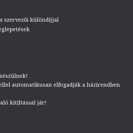
 szervezői különdíjjal
eglepetések
 készülnek!
ellel automatikusan elfogadják a házirendben
ó kitiltással jár!