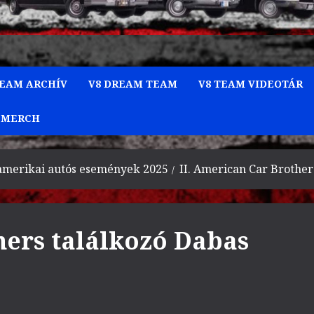
TEAM ARCHÍV
V8 DREAM TEAM
V8 TEAM VIDEOTÁR
 MERCH
amerikai autós események 2025
II. American Car Brother
hers találkozó Dabas