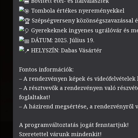
Bővített étel- és italválaszték
Tombola értékes nyereményekkel
Szépségverseny közönségszavazással és
Gyerekeknek ingyenes ugrálóvár és m
DÁTUM: 2025. Július 19.
HELYSZÍN: Dabas Vásártér
Fontos információk:
– A rendezvényen képek és videófelvételek
– A résztvevők a rendezvényen való részvét
foglaltakat!
– A házirend megsértése, a rendezvényről val
A programváltoztatás jogát fenntartjuk!
Szeretettel várunk mindenkit!