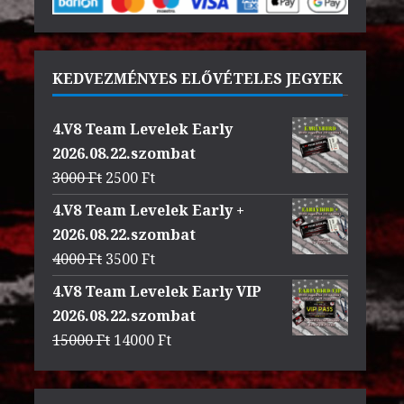
KEDVEZMÉNYES ELŐVÉTELES JEGYEK
4.V8 Team Levelek Early
2026.08.22.szombat
Original
Current
3000
Ft
2500
Ft
price
price
4.V8 Team Levelek Early +
was:
is:
2026.08.22.szombat
3000 Ft.
2500 Ft.
Original
Current
4000
Ft
3500
Ft
price
price
4.V8 Team Levelek Early VIP
was:
is:
2026.08.22.szombat
4000 Ft.
3500 Ft.
Original
Current
15000
Ft
14000
Ft
price
price
was:
is: