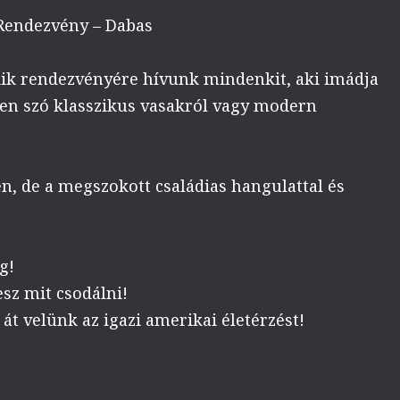
 Rendezvény – Dabas
ik rendezvényére hívunk mindenkit, aki imádja
yen szó klasszikus vasakról vagy modern
n, de a megszokott családias hangulattal és
g!
esz mit csodálni!
 át velünk az igazi amerikai életérzést!