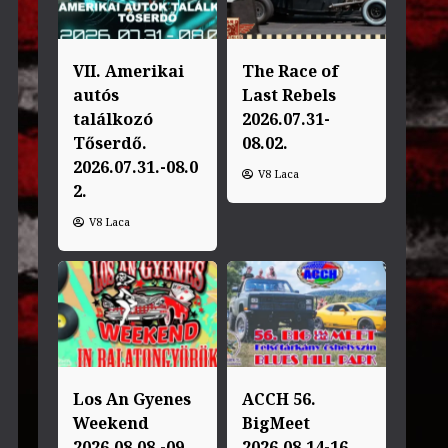
VII. Amerikai
The Race of
autós
Last Rebels
találkozó
2026.07.31-
Tőserdő.
08.02.
2026.07.31.-08.0
V8 Laca
2.
V8 Laca
Los An Gyenes
ACCH 56.
Weekend
BigMeet
2026.08.08.-09.
2026.08.14-16.