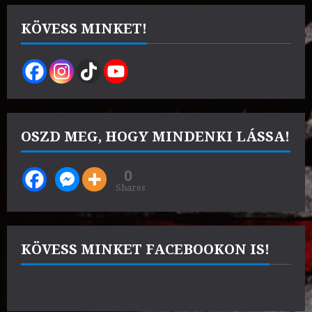
was:
is:
15000 Ft.
14000 Ft.
KÖVESS MINKET!
OSZD MEG, HOGY MINDENKI LÁSSA!
0
Shares
KÖVESS MINKET FACEBOOKON IS!