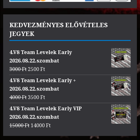
KEDVEZMÉNYES ELŐVÉTELES
JEGYEK
4.V8 Team Levelek Early
2026.08.22.szombat
Original
Current
3000
Ft
2500
Ft
price
price
4.V8 Team Levelek Early +
was:
is:
2026.08.22.szombat
3000 Ft.
2500 Ft.
Original
Current
4000
Ft
3500
Ft
price
price
4.V8 Team Levelek Early VIP
was:
is:
2026.08.22.szombat
4000 Ft.
3500 Ft.
Original
Current
15000
Ft
14000
Ft
price
price