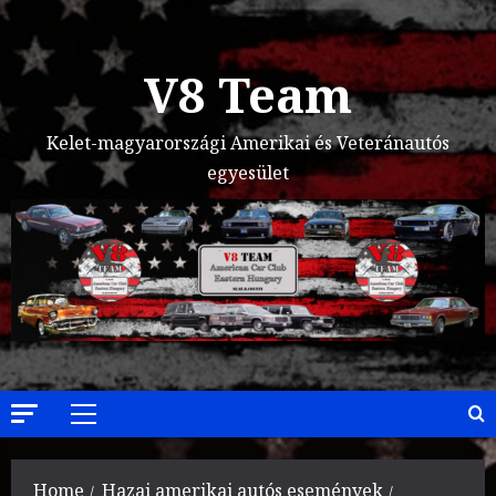
Skip
to
content
V8 Team
Kelet-magyarországi Amerikai és Veteránautós
egyesület
Primary
Menu
Home
Hazai amerikai autós események