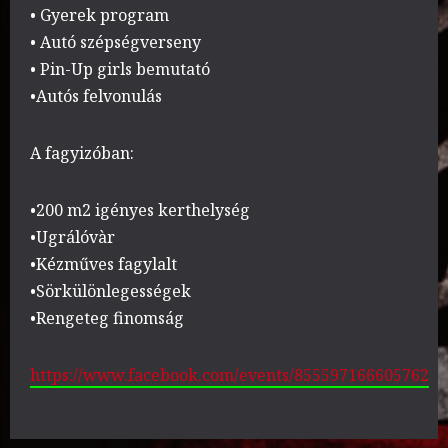
• Gyerek program
• Autó szépségverseny
• Pin-Up girls bemutató
•Autós felvonulás
A fagyizóban:
•200 m2 igényes kerthelység
•Ugrálóvàr
•Kézműves fagylalt
•Sörkülönlegességek
•Rengeteg finomság
https://www.facebook.com/events/855597166605762