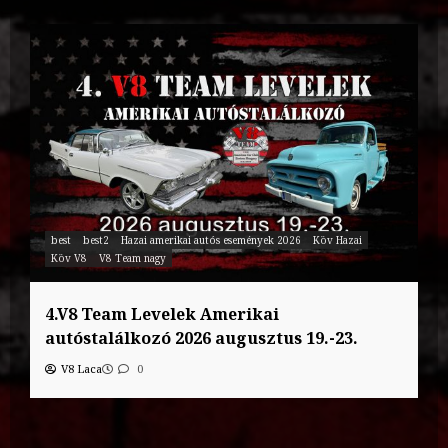
best
best2
Hazai amerikai autós események 2026
Köv Hazai
Köv V8
V8 Team nagy
4.V8 Team Levelek Amerikai
autóstalálkozó 2026 augusztus 19.-23.
V8 Laca
0