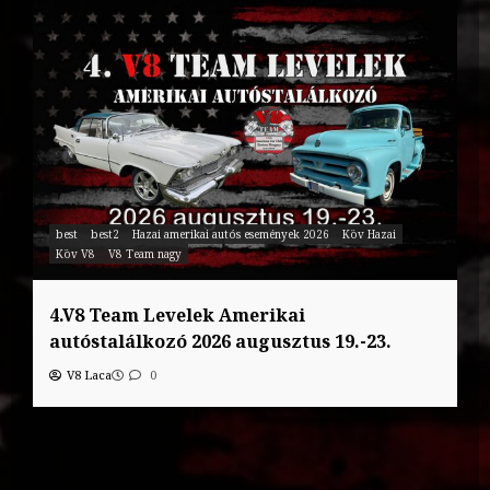
best
best2
Hazai amerikai autós események 2026
Köv Hazai
Köv V8
V8 Team nagy
4.V8 Team Levelek Amerikai
autóstalálkozó 2026 augusztus 19.-23.
V8 Laca
0