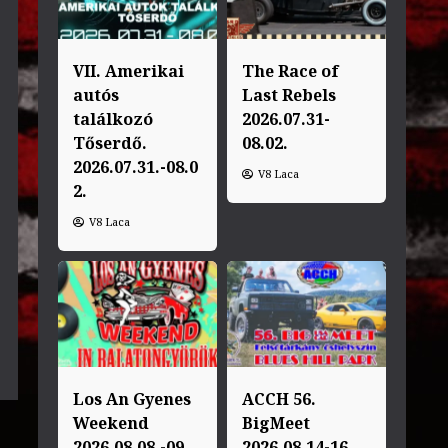
VII. Amerikai
The Race of
autós
Last Rebels
találkozó
2026.07.31-
Tőserdő.
08.02.
2026.07.31.-08.0
V8 Laca
2.
V8 Laca
Los An Gyenes
ACCH 56.
Weekend
BigMeet
2026.08.08.-09.
2026.08.14-16.