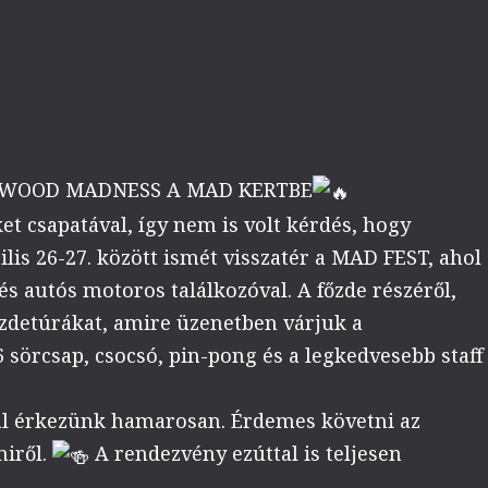
LYWOOD MADNESS A MAD KERTBE
 csapatával, így nem is volt kérdés, hogy
lis 26-27. között ismét visszatér a MAD FEST, ahol
és autós motoros találkozóval. A főzde részéről,
őzdetúrákat, amire üzenetben várjuk a
6 sörcsap, csocsó, pin-pong és a legkedvesebb staff
l érkezünk hamarosan. Érdemes követni az
iről.
A rendezvény ezúttal is teljesen