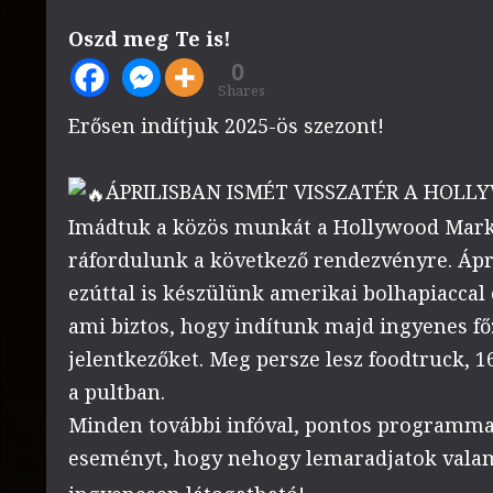
Oszd meg Te is!
0
Shares
Erősen indítjuk 2025-ös szezont!
ÁPRILISBAN ISMÉT VISSZATÉR A HOL
Imádtuk a közös munkát a Hollywood Market
ráfordulunk a következő rendezvényre. Ápri
ezúttal is készülünk amerikai bolhapiaccal 
ami biztos, hogy indítunk majd ingyenes f
jelentkezőket. Meg persze lesz foodtruck, 1
a pultban.
Minden további infóval, pontos programma
eseményt, hogy nehogy lemaradjatok valam