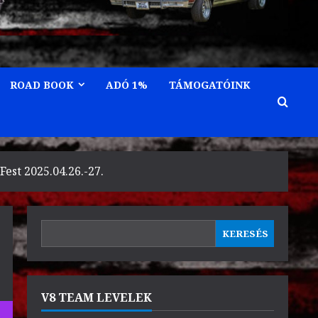
ROAD BOOK
ADÓ 1%
TÁMOGATÓINK
st 2025.04.26.-27.
KERESÉS
KERESÉS
V8 TEAM LEVELEK