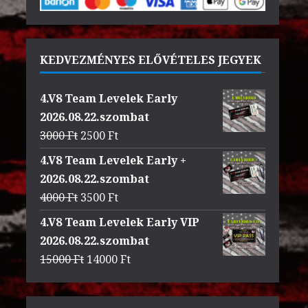
KEDVEZMÉNYES ELŐVÉTELES JEGYEK
4.V8 Team Levelek Early
2026.08.22.szombat
Original
Current
3000
Ft
2500
Ft
price
price
4.V8 Team Levelek Early +
was:
is:
2026.08.22.szombat
3000 Ft.
2500 Ft.
Original
Current
4000
Ft
3500
Ft
price
price
4.V8 Team Levelek Early VIP
was:
is:
2026.08.22.szombat
4000 Ft.
3500 Ft.
Original
Current
15000
Ft
14000
Ft
price
price
was:
is: