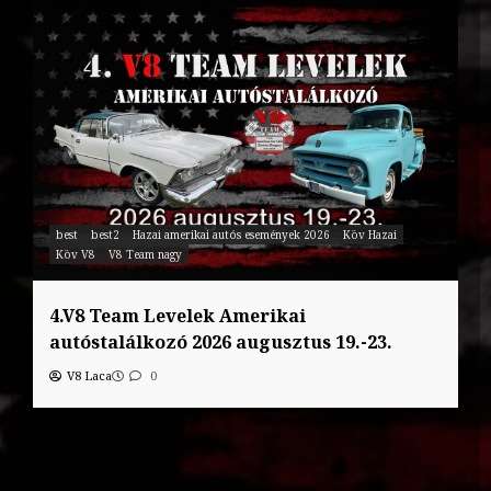
best
best2
Hazai amerikai autós események 2026
Köv Hazai
Köv V8
V8 Team nagy
4.V8 Team Levelek Amerikai
autóstalálkozó 2026 augusztus 19.-23.
V8 Laca
0