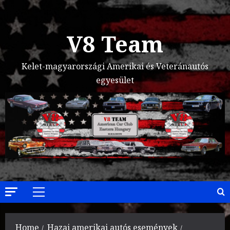
Skip
to
content
V8 Team
Kelet-magyarországi Amerikai és Veteránautós
egyesület
Primary
Menu
Home
Hazai amerikai autós események