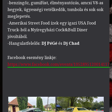
-benzingőz, gumifüst, élményautózás, amcsi V8-as
hegyek, ügyességi vetélkedők, tombola és sok-sok
meglepetés.
-Amerikai Street Food ízek egy igazi USA Food
Truck-ból a Nyíregyházi Cock&Bull Diner
jóvoltából.
-Hangulatfelelős:
DJ PéGé
és
Dj Chad
Facebook esemény linkje:
https://www.facebook.com/events/1052895120014117