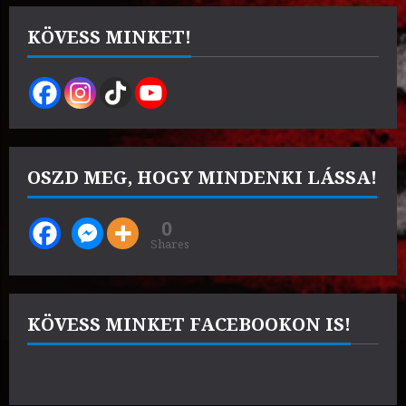
was:
is:
15000 Ft.
14000 Ft.
KÖVESS MINKET!
OSZD MEG, HOGY MINDENKI LÁSSA!
0
Shares
KÖVESS MINKET FACEBOOKON IS!