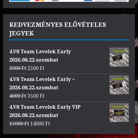
KEDVEZMÉNYES ELŐVÉTELES
JEGYEK
4.V8 Team Levelek Early
2026.08.22.szombat
Original
Current
3000
Ft
2500
Ft
price
price
4.V8 Team Levelek Early +
was:
is:
2026.08.22.szombat
3000 Ft.
2500 Ft.
Original
Current
4000
Ft
3500
Ft
price
price
4.V8 Team Levelek Early VIP
was:
is:
2026.08.22.szombat
4000 Ft.
3500 Ft.
Original
Current
15000
Ft
14000
Ft
price
price