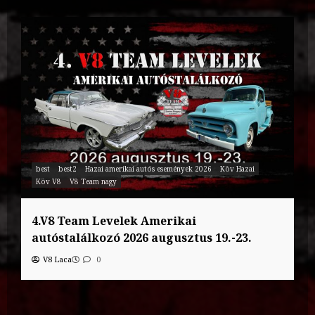
best
best2
Hazai amerikai autós események 2026
Köv Hazai
Köv V8
V8 Team nagy
4.V8 Team Levelek Amerikai
autóstalálkozó 2026 augusztus 19.-23.
V8 Laca
0