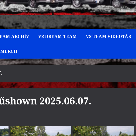
TEAM ARCHÍV
V8 DREAM TEAM
V8 TEAM VIDEOTÁR
 MERCH
.
űshown 2025.06.07.