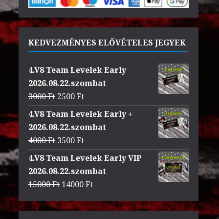
KEDVEZMÉNYES ELŐVÉTELES JEGYEK
4.V8 Team Levelek Early
2026.08.22.szombat
Original
Current
3000
Ft
2500
Ft
price
price
4.V8 Team Levelek Early +
was:
is:
2026.08.22.szombat
3000 Ft.
2500 Ft.
Original
Current
4000
Ft
3500
Ft
price
price
4.V8 Team Levelek Early VIP
was:
is:
2026.08.22.szombat
4000 Ft.
3500 Ft.
Original
Current
15000
Ft
14000
Ft
price
price
was:
is: