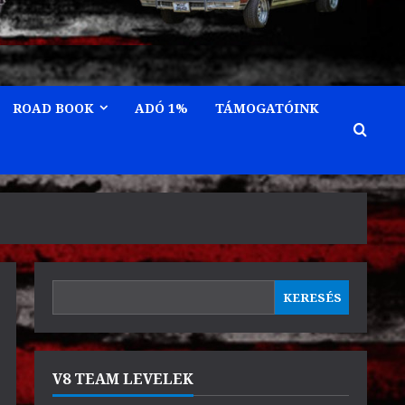
ROAD BOOK
ADÓ 1%
TÁMOGATÓINK
KERESÉS
KERESÉS
V8 TEAM LEVELEK