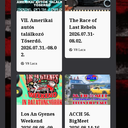
VII. Amerikai
The Race of
autós
Last Rebels
találkozó
2026.07.31-
Tőserdő.
08.02.
2026.07.31.-08.0
V8 Laca
2.
V8 Laca
Los An Gyenes
ACCH 56.
Weekend
BigMeet
2026.08.08.-09.
2026.08.14-16.