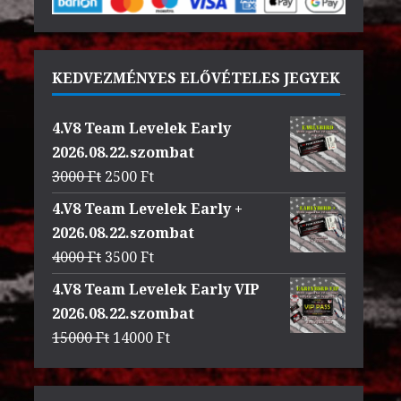
KEDVEZMÉNYES ELŐVÉTELES JEGYEK
4.V8 Team Levelek Early
2026.08.22.szombat
Original
Current
3000
Ft
2500
Ft
price
price
4.V8 Team Levelek Early +
was:
is:
2026.08.22.szombat
3000 Ft.
2500 Ft.
Original
Current
4000
Ft
3500
Ft
price
price
4.V8 Team Levelek Early VIP
was:
is:
2026.08.22.szombat
4000 Ft.
3500 Ft.
Original
Current
15000
Ft
14000
Ft
price
price
was:
is: