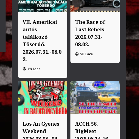
VII. Amerikai
The Race of
autós
Last Rebels
találkozó
2026.07.31-
Tőserdő.
08.02.
2026.07.31.-08.0
V8 Laca
2.
V8 Laca
Los An Gyenes
ACCH 56.
Weekend
BigMeet
2026.08.08.-09.
2026.08.14-16.