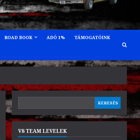
ROAD BOOK
ADÓ 1%
TÁMOGATÓINK
KERESÉS
KERESÉS
V8 TEAM LEVELEK