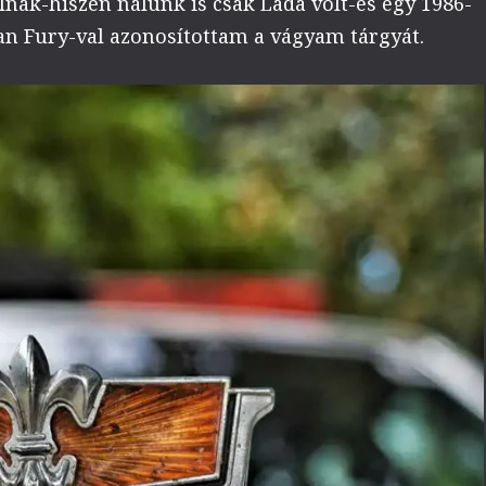
lnak-hiszen nálunk is csak Lada volt-és egy 1986-
n Fury-val azonosítottam a vágyam tárgyát.