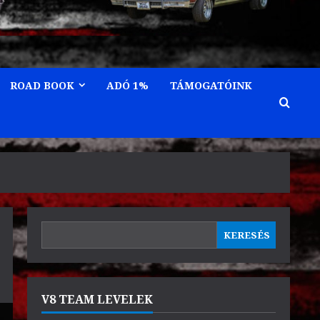
ROAD BOOK
ADÓ 1%
TÁMOGATÓINK
KERESÉS
KERESÉS
V8 TEAM LEVELEK