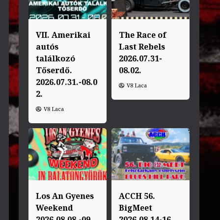
VII. Amerikai
The Race of
autós
Last Rebels
találkozó
2026.07.31-
Tőserdő.
08.02.
2026.07.31.-08.0
V8 Laca
2.
V8 Laca
Los An Gyenes
ACCH 56.
Weekend
BigMeet
2026.08.08.-09.
2026.08.14-16.