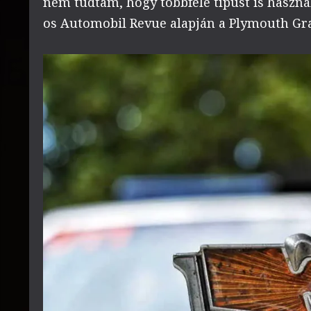
nem tudtam, hogy többféle típust is haszná
os Automobil Revue alapján a Plymouth Gra