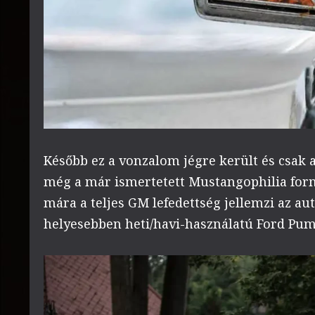
Később ez a vonzalom jégre került és csak a
még a már ismertetett Mustangophilia form
mára a teljes GM lefedettség jellemzi az au
helyesebben heti/havi-használatú Ford Pum