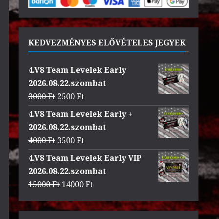
KEDVEZMÉNYES ELŐVÉTELES JEGYEK
4.V8 Team Levelek Early
2026.08.22.szombat
Original
Current
3000
Ft
2500
Ft
price
price
4.V8 Team Levelek Early +
was:
is:
2026.08.22.szombat
3000 Ft.
2500 Ft.
Original
Current
4000
Ft
3500
Ft
price
price
4.V8 Team Levelek Early VIP
was:
is:
2026.08.22.szombat
4000 Ft.
3500 Ft.
Original
Current
15000
Ft
14000
Ft
price
price
was:
is: