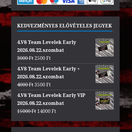
KEDVEZMÉNYES ELŐVÉTELES JEGYEK
4.V8 Team Levelek Early
2026.08.22.szombat
Original
Current
3000
Ft
2500
Ft
price
price
4.V8 Team Levelek Early +
was:
is:
2026.08.22.szombat
3000 Ft.
2500 Ft.
Original
Current
4000
Ft
3500
Ft
price
price
4.V8 Team Levelek Early VIP
was:
is:
2026.08.22.szombat
4000 Ft.
3500 Ft.
Original
Current
15000
Ft
14000
Ft
price
price
was:
is: