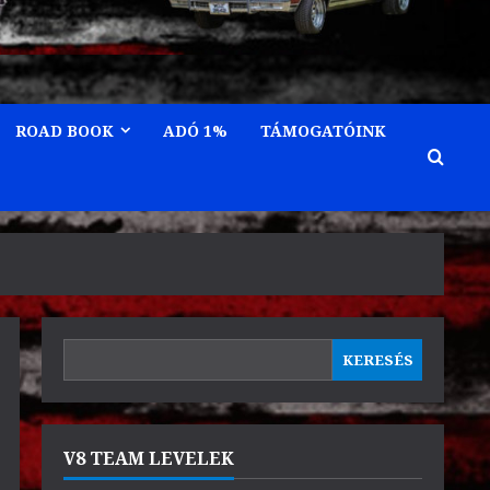
ROAD BOOK
ADÓ 1%
TÁMOGATÓINK
KERESÉS
KERESÉS
V8 TEAM LEVELEK