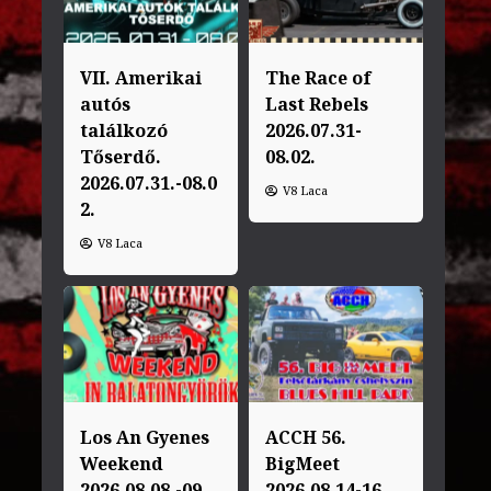
VII. Amerikai
The Race of
autós
Last Rebels
találkozó
2026.07.31-
Tőserdő.
08.02.
2026.07.31.-08.0
V8 Laca
2.
V8 Laca
Los An Gyenes
ACCH 56.
Weekend
BigMeet
2026.08.08.-09.
2026.08.14-16.