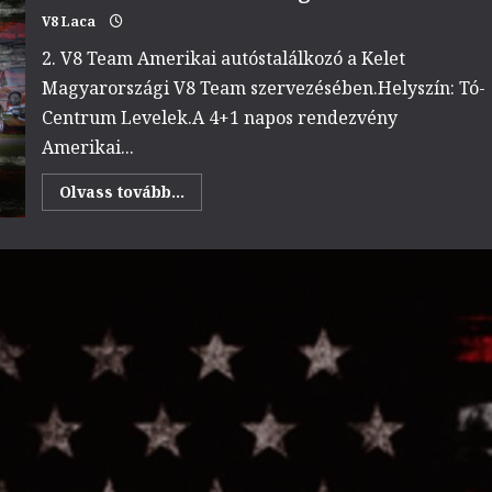
V8 Laca
2. V8 Team Amerikai autóstalálkozó a Kelet
Magyarországi V8 Team szervezésében.Helyszín: Tó-
Centrum Levelek.A 4+1 napos rendezvény
Amerikai...
Read
Olvass tovább...
more
about
2.
V8
Team
Levelek
Amerikai
autóstalálkozó
2025
augusztus
20.
–
24.