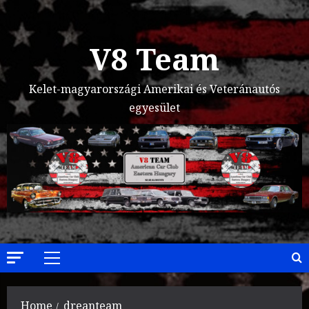
Skip
to
content
V8 Team
Kelet-magyarországi Amerikai és Veteránautós
egyesület
Primary
Menu
Home
dreanteam