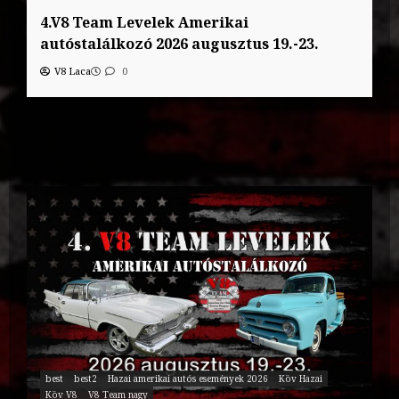
4.V8 Team Levelek Amerikai
autóstalálkozó 2026 augusztus 19.-23.
V8 Laca
0
best
best2
Hazai amerikai autós események 2026
Köv Hazai
Köv V8
V8 Team nagy