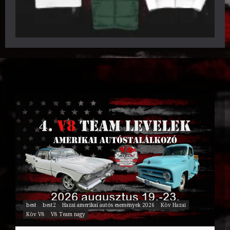
best
best2
Hazai amerikai autós események 2026
Köv Hazai
Köv V8
V8 Team nagy