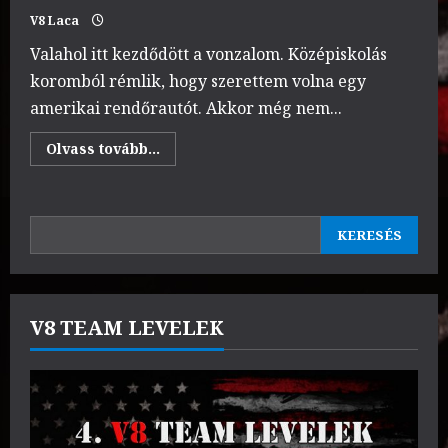
V8 Laca
Valahol itt kezdődött a vonzalom. Középiskolás
koromból rémlik, hogy szerettem volna egy
amerikai rendőrautót. Akkor még nem...
Read
Olvass tovább...
more
about
Doki
Peti
/
KERESÉS
Chevrolet
KERESÉS
Caprice
9C1
1989
V8 TEAM LEVELEK