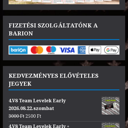
FIZETÉSI SZOLGÁLTATÓNK A
BARION
KEDVEZMÉNYES ELŐVÉTELES
JEGYEK
4.V8 Team Levelek Early
2026.08.22.szombat
Original
Current
3000
Ft
2500
Ft
price
price
4.V8 Team Levelek Early +