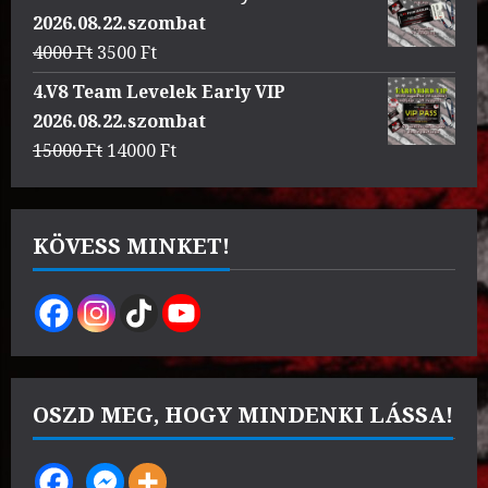
was:
is:
2026.08.22.szombat
3000 Ft.
2500 Ft.
Original
Current
4000
Ft
3500
Ft
price
price
4.V8 Team Levelek Early VIP
was:
is:
2026.08.22.szombat
4000 Ft.
3500 Ft.
Original
Current
15000
Ft
14000
Ft
price
price
was:
is:
15000 Ft.
14000 Ft.
KÖVESS MINKET!
OSZD MEG, HOGY MINDENKI LÁSSA!