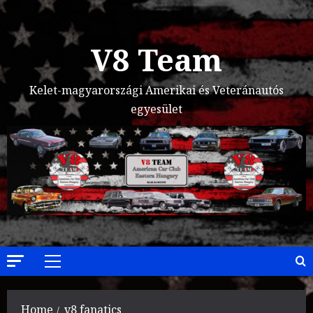
Skip
to
content
V8 Team
Kelet-magyarországi Amerikai és Veteránautós
egyesület
Primary
Menu
Home
v8 fanatics