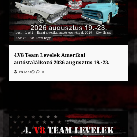
best
best2
Hazai amerikai autós események 2026
Köv Hazai
Köv V8
V8 Team nagy
4.V8 Team Levelek Amerikai
autóstalálkozó 2026 augusztus 19.-23.
V8 Laca
0