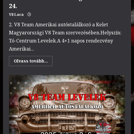
24.
V8 Laca
2. V8 Team Amerikai autóstalálkozó a Kelet
Magyarországi V8 Team szervezésében.Helyszín:
Tó-Centrum Levelek.A 4+1 napos rendezvény
Amerikai...
Read
Olvass tovább...
more
about
2.
V8
Team
Levelek
Amerikai
autóstalálkozó
2025
augusztus
20.
–
24.