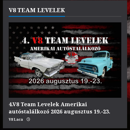
–
6.
V8 TEAM LEVELEK
4.V8 Team Levelek Amerikai
autóstalálkozó 2026 augusztus 19.-23.
V8 Laca