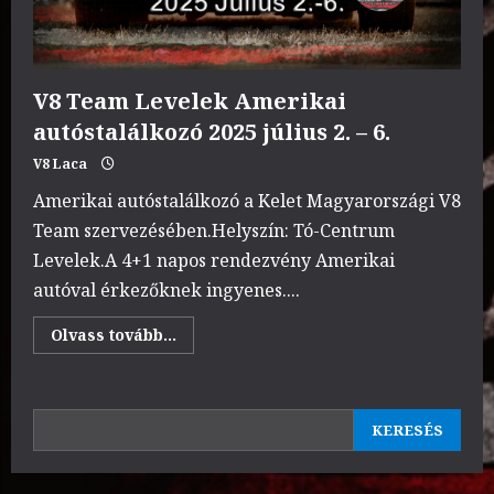
V8 Team Levelek Amerikai
autóstalálkozó 2025 július 2. – 6.
V8 Laca
Amerikai autóstalálkozó a Kelet Magyarországi V8
Team szervezésében.Helyszín: Tó-Centrum
Levelek.A 4+1 napos rendezvény Amerikai
autóval érkezőknek ingyenes....
Read
Olvass tovább...
more
about
V8
Team
Levelek
KERESÉS
Amerikai
KERESÉS
autóstalálkozó
2025
július
2.