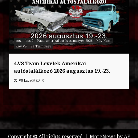
best
best2
Hazai amerikai autós események 2026
Köv Hazai
Köv V8
V8 Team nagy
4.V8 Team Levelek Amerikai
autóstalálkozó 2026 augusztus 19.-23.
V8 Laca
0
Copyright © All rights reserved.
|
MoreNews
by AF