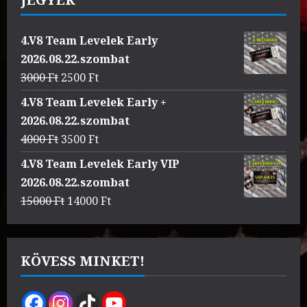
4.V8 Team Levelek Early
2026.08.22.szombat
Original
Current
3000
Ft
2500
Ft
price
price
4.V8 Team Levelek Early +
was:
is:
2026.08.22.szombat
3000 Ft.
2500 Ft.
Original
Current
4000
Ft
3500
Ft
price
price
4.V8 Team Levelek Early VIP
was:
is:
2026.08.22.szombat
4000 Ft.
3500 Ft.
Original
Current
15000
Ft
14000
Ft
price
price
was:
is:
15000 Ft.
14000 Ft.
KÖVESS MINKET!