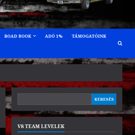
ROAD BOOK
ADÓ 1%
TÁMOGATÓINK
KERESÉS
KERESÉS
V8 TEAM LEVELEK