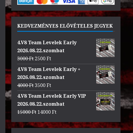
KEDVEZMÉNYES ELŐVÉTELES JEGYEK
4.V8 Team Levelek Early
2026.08.22.szombat
Original
Current
3000
Ft
2500
Ft
price
price
4.V8 Team Levelek Early +
was:
is:
2026.08.22.szombat
3000 Ft.
2500 Ft.
Original
Current
4000
Ft
3500
Ft
price
price
4.V8 Team Levelek Early VIP
was:
is:
2026.08.22.szombat
4000 Ft.
3500 Ft.
Original
Current
15000
Ft
14000
Ft
price
price
was:
is: