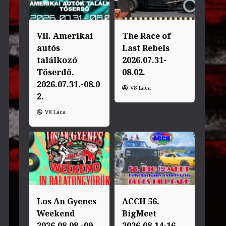
VII. Amerikai
The Race of
autós
Last Rebels
találkozó
2026.07.31-
Tőserdő.
08.02.
2026.07.31.-08.0
V8 Laca
2.
V8 Laca
Los An Gyenes
ACCH 56.
Weekend
BigMeet
2026.08.08.-09.
2026.08.14-16.