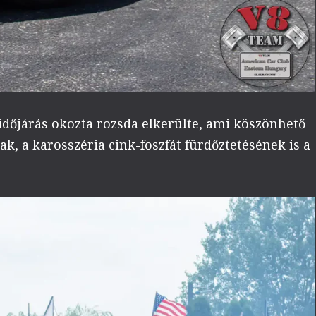
 időjárás okozta rozsda elkerülte, ami köszönhető
k, a karosszéria cink-foszfát fürdőztetésének is a