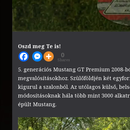
Oszd meg Te is!
0
Shares
5. generációs Mustang GT Premium 2008-ból
megvalósításokhoz. Szülőföldjén két egyfor
kigurul a szalonból. Az utólagos külső, bel
módosításoknak hála több mint 3000 alkatr
épült Mustang.