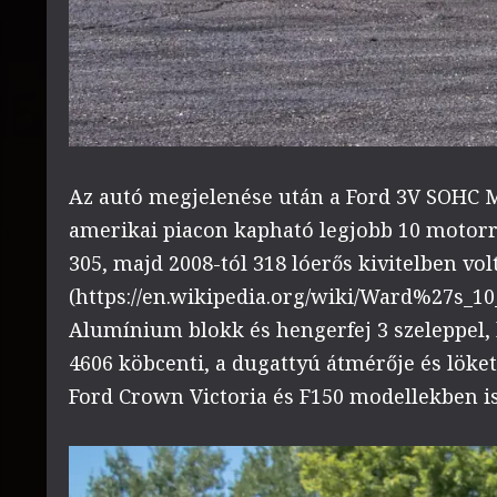
Az autó megjelenése után a Ford 3V SOHC M
amerikai piacon kapható legjobb 10 motorra
305, majd 2008-tól 318 lóerős kivitelben vol
(https://en.wikipedia.org/wiki/Ward%27s_10
Alumínium blokk és hengerfej 3 szeleppel,
4606 köbcenti, a dugattyú átmérője és löke
Ford Crown Victoria és F150 modellekben is