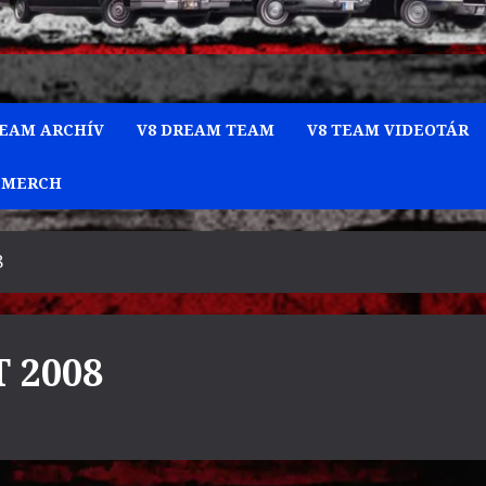
TEAM ARCHÍV
V8 DREAM TEAM
V8 TEAM VIDEOTÁR
 MERCH
8
T 2008