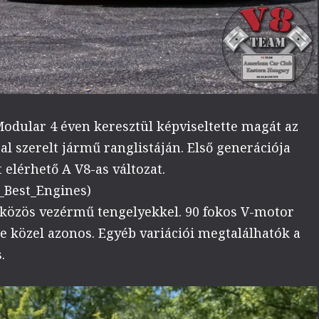
odular 4 éven keresztül képviseltette magát az
l szerelt jármű ranglistáján. Első generációja
t elérhető A V8-as változat.
_Best_Engines)
 közös vezérmű tengelyekkel. 90 fokos V-motor
te közel azonos. Egyéb variációi megtalálhatók a
.