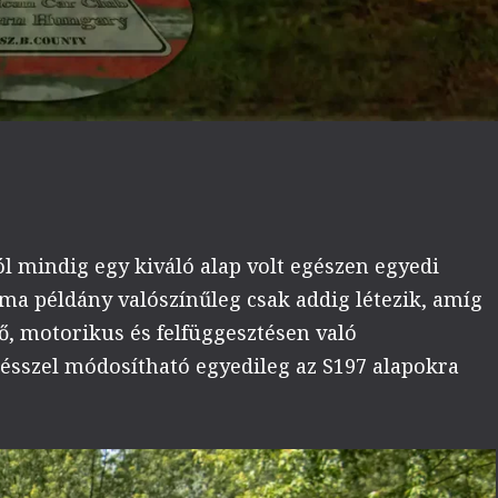
 mindig egy kiváló alap volt egészen egyedi
ma példány valószínűleg csak addig létezik, amíg
ső, motorikus és felfüggesztésen való
ésszel módosítható egyedileg az S197 alapokra